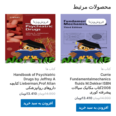
محصولات مرتبط
قیمت
قیمت
قیمت
قیمت
اصلی
فعلی
اصلی
فعلی
فروش‌ویژه!
فروش‌ویژه!
فروش‌ویژه!
فروش‌ویژه!
14.900تومان
13.410تومان
14.900تومان
13.410تومان
بود.
است.
بود.
است.
کتاب ها
کتاب ها
Handbook of Psychiatric
Currie
Drugs by Jeffrey A
Fundamentalmechanics
fluids M.Dekker ISBN
Lieberman,Prof Allan کتابچه
2008کتاب مکانیک سیالات
داروهای روانپزشکی
پیشرفته کوری
14.900
تومان
13.410
تومان
14.900
تومان
13.410
تومان
افزودن به سبد خرید
افزودن به سبد خرید