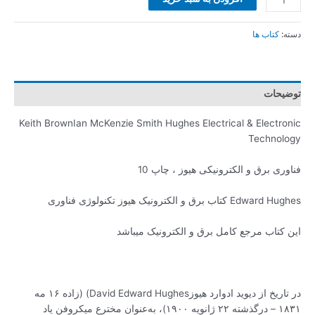
دسته:
کتاب ها
توضیحات
Keith BrownIan McKenzie Smith Hughes Electrical & Electronic
Technology
فناوری برق و الکترونیکی هیوز ، چاپ 10
Edward Hughes کتاب برق و الکترونیک هیوز تکنولوژی فناوری
این کتاب مرجع کامل برق و الکترونیک میباشد
در تاریخ از دیوید ادوارد هیوزDavid Edward Hughes) (زاده ۱۶ مه
۱۸۳۱ – درگذشته ۲۲ ژانویه ۱۹۰۰)، به‌عنوان مخترع میکروفن یاد