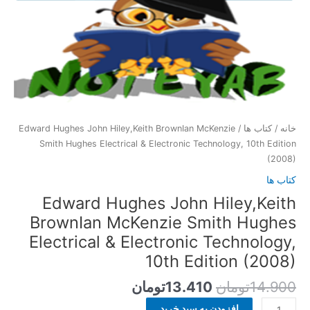
Technology,
10th
Edition
(2008)
عدد
خانه
/
کتاب ها
/ Edward Hughes John Hiley,Keith BrownIan McKenzie
Smith Hughes Electrical & Electronic Technology, 10th Edition
(2008)
کتاب ها
Edward Hughes John Hiley,Keith
BrownIan McKenzie Smith Hughes
Electrical & Electronic Technology,
10th Edition (2008)
14.900
تومان
13.410
تومان
افزودن به سبد خرید