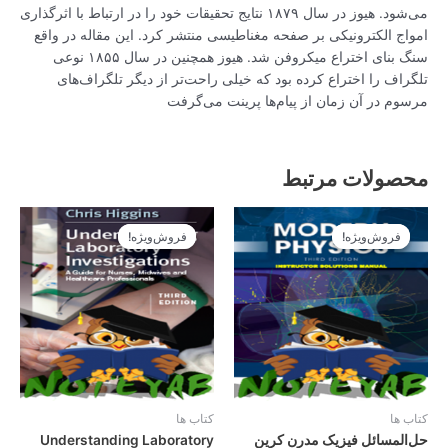
می‌شود. هیوز در سال ۱۸۷۹ نتایج تحقیقات خود را در ارتباط با اثرگذاری
امواج الکترونیکی بر صفحه مغناطیسی منتشر کرد. این مقاله در واقع
سنگ بنای اختراع میکروفن شد. هیوز همچنین در سال ۱۸۵۵ نوعی
تلگراف را اختراع کرده بود که خیلی راحت‌تر از دیگر تلگراف‌های
مرسوم در آن زمان از پیام‌ها پرینت می‌گرفت
محصولات مرتبط
قیمت
قیمت
قیمت
قیمت
اصلی
فعلی
اصلی
فعلی
فروش‌ویژه!
فروش‌ویژه!
فروش‌ویژه!
فروش‌ویژه!
14.900تومان
13.410تومان
14.900تومان
13.410تومان
بود.
است.
بود.
است.
کتاب ها
کتاب ها
حل‌المسائل فیزیک مدرن کرین
Understanding Laboratory