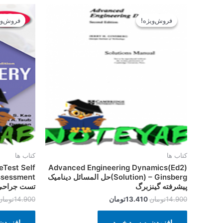
قیمت
قیمت
اصلی
فعلی
فروش‌ویژه!
فروش‌ویژه!
فروش‌وی
فروش‌وی
14.900تومان
13.410تومان
بود.
است.
کتاب ها
کتاب ها
eTest Self
Advanced Engineering Dynamics(Ed2)
(Solution) – Ginsbergحل المسائل دینامیک
پیشرفته گینزبرگ
تست جراحی
14.900
تومان
13.410
تومان
14.900
تومان
افزودن به سبد خرید
افزودن 