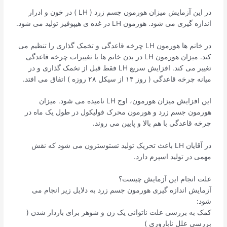
در این آزمایش میزان هورمون جسم زرد ( LH ) در خون و ادرار
اندازه گیری می شود. هورمون LH در غده ی هیپوفیز تولید می شود.
در خانم ها هورمون LH چرخه قاعدگی و تخمک گذاری را تنظیم می
کند. میزان هورمون LH در بدن خانم ها با تغییرات چرخه قاعدگی
تغییر می کند. افزایش سریع LH فقط قبل از تخمک گذاری و در
میانه چرخه قاعدگی ( روز ۱۴ از سیکل ۲۸ روزه ) اتفاق می افتد.
این افزایش میزان هورمون، اوج LH نامیده می شود. میزان
هورمون جسم زرد و هورمون محرک فولیکول در طول یک ماه در
چرخه قاعدگی با هم بالا و پایین می روند.
در آقایان LH باعث تحریک تولید تستوسترون می شود که نقش
مهمی در تولید اسپرم دارد.
علت انجام این آزمایش چیست؟
آزمایش اندازه گیری هورمون جسم زرد به دلایل زیر انجام می
شود:
کمک به بررسی علت ناتوانی یک زن و شوهر برای باردار شدن (
بررسی علل ناباروری )