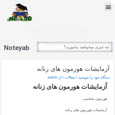
رش
پیمایش
Menu
ه
نوشته
سبد خرید
حتوا
آزمون بین الملل
پذیرش دانشگاه دولتی آلمان
Search
Search
Noteyab
آزمایشات هورمون های زنانه
دیدگاه‌ خود را بنویسید
/
مقالات
/ از
admin
آزمایشات هورمون های زنانه
هورمون شناسی
آزمایشات هورمون های زنانه