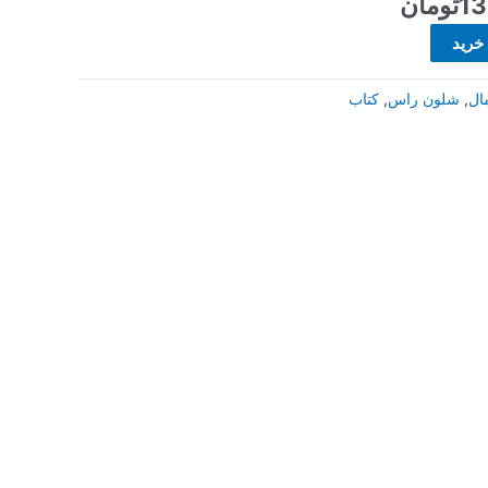
13
تومان
 خرید
ال
,
شلون راس
,
کتاب