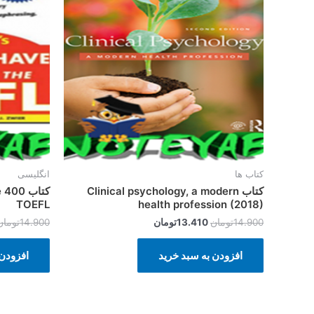
بود.
است.
کتاب ها
انگلیسی
کتاب Clinical psychology, a modern
ک
TOEFL
health profession (2018)
14.900
تومان
13.410
تومان
14.900
تومان
افزودن به سبد خرید
افزودن 