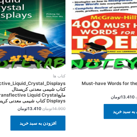
بود.
است.
بود.
است.
کتاب ها
تاب 400 Must-have Words for the
ctive_Liquid_Crystal_Displays
کتاب شیمی معدنی کریستال
مایعransflective Liquid Crystal
13.410
تومان
Displays کتاب شیمی معدنی کریستال مایع
14.900
تومان
13.410
تومان
به سبد خرید
افزودن به سبد خرید