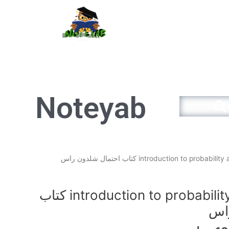
سبد خرید
Noteyab
Search
قیمت
فعلی
14.900تومان
13.410تومان
introduction to probability and statistics کتاب
است.
اس