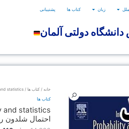
ملل
زبان
کتاب ها
پشتیبانی
دانشگاه دولتی آلمان
قیمت
introduction
خانه
/
کتاب ها
/ introduction to probability and statistics کتاب احتمال شلدون راس
اصلی
to
کتاب ها
probability
بود.
and
statistics
احتمال شلدون ر
کتاب