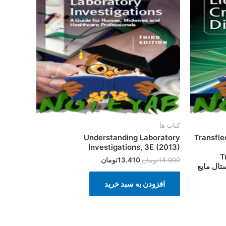
بود.
است.
کتاب ها
Understanding Laboratory
Transfle
Investigations, 3E (2013)
T
14.900
تومان
13.410
تومان
افزودن به سبد خرید