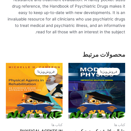
drug reference, the Handbook of Psychiatric Drugs makes it
easy to keep up-to-date with new developments. It is an
invaluable resource for all clinicians who use psychiatric drugs
to treat medical and psychiatric illness, and an informative
read for all those with an interest in the subject.
محصولات مرتبط
قیمت
قیمت
قیمت
قیمت
اصلی
فعلی
اصلی
فعلی
فروش‌ویژه!
فروش‌ویژه!
فروش‌ویژه!
فروش‌ویژه!
14.900تومان
13.410تومان
14.900تومان
13.410تومان
بود.
است.
بود.
است.
کتاب ها
کتاب ها