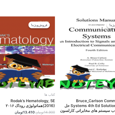
قیمت
قیمت
قیمت
قیمت
اصلی
فعلی
اصلی
فعلی
ژه!
ژه!
فروش‌ویژه!
فروش‌ویژه!
14.900تومان
13.410تومان
14.900تومان
3.410
بود.
است.
بود.
است.
کتاب ها
Rodak’s Hematology, 5E
Bruce_Carlson Comm
Systems 4th Ed Solutions Manual حل
(2016)هماتولوژی روداک ۲۰۱۶
اب سیستم های مخابراتی کارلسون
14.900
تومان
13.410
تومان