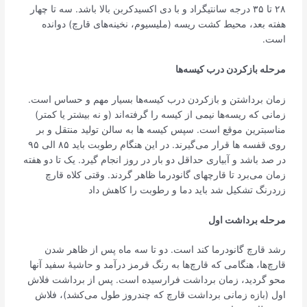
۲۸ تا ۳۵ درجه سانتی­گراد و با دی اکسید­کربن بالا باشد. سه تا چهار
هفته بعد، محیط کشت ریسه (ملیسیوم، نخینه‌های قارچ) دوانده
است.
مرحله بازکردن درب کیسه
­‌ها
زمان برداشتن و باز­کردن درب کیسه‌ها بسیار مهم و حساس است.
زمانی که ریسه­‌ها نیمی از کیسه را گرفته‌­اند (و نه بیشتر یا کم­تر)
مناسب­ترین موقع است. سپس کیسه ­ها به سالن تولید منتقل و بر
روی قفسه ­ها قرار می‌گیرند. در این هنگام رطوبت باید ۸۵ الی ۹۵
در صد باشد و آبیاری حداقل دو بار در روز انجام گیرد. یک تا دو هفته
زمان می‌برد تا قارچ­های گانودرما ظاهر گردند. وقتی کلاه قارچ
زردرنگ تشکیل شد باید دما و رطوبت را کاهش داد
مرحله برداشت اول
رشد قارچ گانودرما کند است. دو تا سه ماه پس از ظاهر شدن
قارچ‌­ها، هنگامی که قارچ‌­ها به رنگ قرمز در­آمد و حاشیۀ سفید آن­ها
محو گردید، زمان برداشت فرا­­رسیده است. پس از برداشت فلاش
اول (بازه زمانی برداشت قارچ که چند­روز طول می­‌کشد)، فلاش