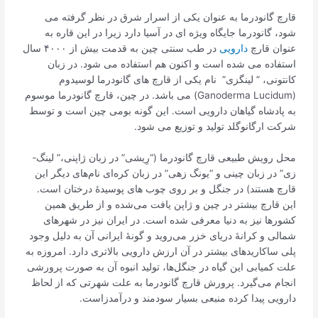
قارچ گانودرما به عنوان یکی از اسرار شرق در نظر گرفته می
شود، گانودرما جایگاه ویژه ای در آسیا دارد زیرا در این قاره به
عنوان قارچ
دارویی
در طب سنتی چین به قدمت بیش از ۴۰۰۰ سال
استفاده می شده است و اکنون هم استفاده می شود. در زبان
کانتونی، ” لینگزی” نام یکی از قارچ های گانودرما لوسیدوم
(Ganoderma Lucidum) می باشد. در چین، قارچ گانودرما موسوم
به پادشاه گیاهان دارویی است. این گونه بومی چین است و توسط
شرکت ارگانوگلد تولید و توزیع می شود.
محل رویش طبیعی قارچ گانودرما (“رِی­شی” در زبان ژاپنی،” لینگ­
زی” در زبان چینی و “یونگ­ زهی” در زبان کره‌­ای نام‌های دیگر این
قارچ هستند) در جنگل و بر روی چوب ‌های پوسیدۀ درختان است.
این قارچ بیشتر در چین و ژاپن یافت می‌شده و از طریق همین
کشور‌ها نیز به دنیا معرفی شده است. در ایران نیز در شهر‌های
شمالی و کرانۀ دریای خزر می‌روید و گونۀ ایرانی آن به دلیل وجود
پلی ساکارید‌های بیشتر در آن ارزش دارویی بالاتری دارد. امروزه به
علت کمیابی این گیاه در جنگل­‌ها، تولید انبوه آن به صورت پرورشی
انجام می­‌گیرد. پرورش قارچ گانودرما به علت شهرتی که از لحاظ
دارویی پیدا کرده منبعی بسیار سودمند و درآمدزاست.