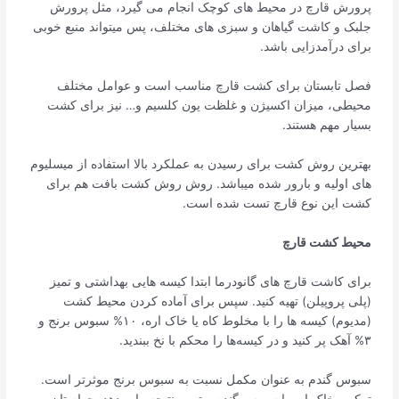
پرورش قارچ در محیط های کوچک انجام می گیرد، مثل پرورش
جلبک و کاشت گیاهان و سبزی های مختلف، پس میتواند منبع خوبی
برای درآمدزایی باشد.
فصل تابستان برای کشت قارچ مناسب است و عوامل مختلف
محیطی، میزان اکسیژن و غلظت یون کلسیم و… نیز برای کشت
بسیار مهم هستند.
بهترين روش کشت برای رسیدن به عملکرد بالا استفاده از میسلیوم
های اوليه و بارور شده میباشد. روش روش کشت بافت هم برای
کشت این نوع قارچ تست شده است.
محیط کشت قارچ
برای کاشت قارچ های گانودرما ابتدا کیسه هایی بهداشتی و تمیز
(پلی پروپیلن) تهیه کنید. سپس برای آماده کردن محیط کشت
(مدیوم) کیسه ها را با مخلوط کاه یا خاک اره، ۱۰% سبوس برنج و
۳% آهک پر کنید و در کیسه­‌ها را محکم با نخ ببندید.
سبوس گندم به عنوان مکمل نسبت به سبوس برنج موثرتر است.
ترکیب خاک اره با سبوس گندم بهترین نتیجه را میدهد. حواستان