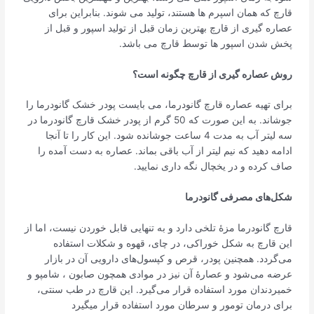
قارچ که همان اسپرم ها هستند، تولید می شوند. بنابراین برای
عصاره گیری از قارچ بهترین زمان قبل از تولید اسپور و قبل از
پخش شدن اسپور ها توسط قارچ می باشد.
روش عصاره گیری از قارچ چگونه است؟
برای تهیه عصاره قارچ گانودرما، می بایست پودر خشک گانودرما را
جوشاند. به این صورت که 50 گرم از پودر خشک قارچ گانودرما در
سه لیتر آب به مدت 4 ساعت جوشانده شود. این کار را تا آنجا
ادامه دهید که نیم لیتر از آب باقی بماند. عصاره به دست آمده را
صاف کرده و در یخچال نگه داری نمایید.
شکل
­‌های مصرفی گانودرما
قارچ گانودرما مزۀ تلخی دارد و به تنهایی قابل خوردن نیست، اما از
این قارچ به شکل خوراکی، در چای، قهوه و شکلات استفاده
می‌گردد. همچنین پودر، قرص و کپسول­‌های دارویی آن در بازار
عرضه می­‌شود و عصارۀ آن نیز در موادی همچون صابون ، شامپو و
خمیردندان مورد استفاده قرار می­‌گیرد. این قارچ در طب سنتی،
برای درمان تومور و سرطان مورد استفاده قرار میگیرد