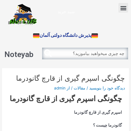
رش
پیمایش
Menu
ه
نوشته
سبد خرید
حتوا
آزمون بین الملل
پذیرش دانشگاه دولتی آلمان
Search
Search
Noteyab
چگونگی اسپرم گیری از قارچ گانودرما
دیدگاه‌ خود را بنویسید
/
مقالات
/ از
admin
چگونگی اسپرم گیری از قارچ گانودرما
اسپرم گیری از قارچ گانودرما
گانودرما چیست ؟