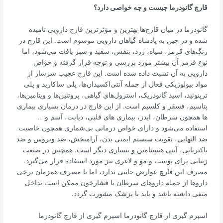
قارچ گانودرما چیست و چه خواصی دارد؟
گانودرما در میان قارچ‌ها بهترین و مؤثرترین قارچ دارویی نامیده
شده و در چین به پادشاه گیاهان­ دارویی موسوم است. این قارچ در
رنگ­‌های قرمز، سیاه، زرد، بنفش، سفید و سبز یافت می‌شود، اما
نوع قرمز آن بیشتر مورد بررسی و توجه قرار گرفته و خواص
دارویی به آن نسبت داده شده است. این قارچ عجیب سرشار از
مواد بیولوژیکی فعال از جمله آنتی‌اکسیدان‌ها، پلی ساکارید و پلی
ترپنوئید، اسید گانودریک، استرول‌های گیاهی، پروتئین‌ها و ویتامین‌ها،
پتاسیم، فسفر و کلسیم است. از این قارچ در درمان بسیاری بیماری­‌
ها همچون سرطان، ایدز، بیماری‌ های قلبی، دیابت، آسم و …
استفاده می‌شود و دارای خواص درمانی بی‌­شماری همچون خاصیت
ضد التهابی، تقویت سیستم ایمنی بدن، آرامبخش، ضد ویروس و ضد
باکتریایی، آنتی هیستامین و بسیاری دیگر است. همچنین در صنعت
زیبایی برای پوست و مو و لاغری نیز مورد استفاده قرار می­‌گیرد.
مصرف این قارچ عوارض جانبی ندارد، اما با مصرف همزمان برخی
دارو‌ها از جمله دارو‌های سرطان یا فشارخون ممکن است تداخل
منفی داشته باشد و باید با پزشک مشورت گردد.
اسپرم گیری از قارچ گانودرما اسپرم گیری از قارچ گانودرما