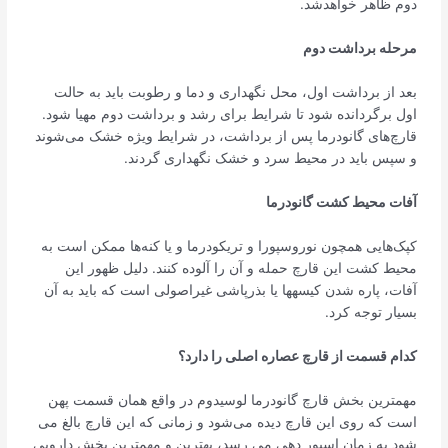
دوم ظاهر خواهد­شد.
مرحله برداشت دوم
بعد از برداشت اول، محل نگهداری و دما و رطوبت باید به حالت
اول برگردانده شود تا شرایط برای رشد و برداشت دوم مهیا شود.
قارچ­‌های گانودرما پس از برداشت، در شرایط ویژه خشک می­‌شوند
و سپس باید در محیط سرد و خشک نگهداری گردند.
آفات محیط کشت گانودرما
کپک­‌هایی همچون نوروسپورا و تریکودرما و یا کنه‌ها ممکن است به
محیط کشت این قارچ حمله و آن را آلوده کنند. دلیل ظهور این
آفات، پاره شدن کیسه­ها یا بذرپاشی غیراصولی است که باید به آن
بسیار توجه کرد.
کدام قسمت از قارچ عصاره اصلی را دارد؟
مهمترین بخش قارچ گانودرما لوسیدوم در واقع همان قسمت پهن
است که روی این قارچ دیده می‌شود و زمانی که این قارچ بالغ می
شود به زمان اسپور دهی می رسد، بهترین و مهمترین بخش دارویی