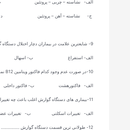
الف- نشاسته – چربی – پروتئین ب
ج- نشاسته – آهن – پروتئین د- پروتئی
9- شایعترین علامت در بیماران دچار اختلال دستگاه گوارش چیست ؟
الف- استفراغ ب- اسهال ج-
10-در صورت عدم وجود کدام فاکتور ویتامین B12 نمی تواند جذب شود و موجب آنمی کشنده می شود ؟
الف- فاکتورهشت ب- فاکتور داخلی
11-بیماری های دستگاه گوارش اغلب باعث چه تغییراتی می شوند ؟
الف- تغییرات اسکلتی ب- تغییرات ع
12- طولانی ترین قسمت دستگاه گوارش ……………. است و …………………… طول دستگاه گوارش را تشکیل می دهد ؟