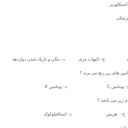
اسیکلوریر
ج- التهاب مری د- تنگی و باریک شدن دوازدهه
 ج- هرپس د- استافیلوکوک