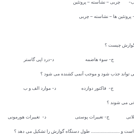
- چربی – نشاسته – پروتئین
ن ها – نشاسته – چربی
 سوء هاضمه د-درد اپی گاستر
 ج- فاکتور دوازده د- موارد الف و ب
ضلانی ج- تغییرات پوستی د- تغییرات هورمونی