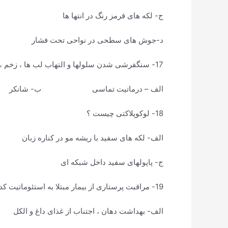
ج- لکه های قرمز رنگ در انتها ها
د-جوش های سطحی در نواحی تحت فشار
17- سنگفرشی شدن سلولها و التهاب لب ها ، زخم ، دلمه وشقاق اپیدرمیس مربوط به کدامیک از بیماری های زیر می باشد ؟
الف – درماتیت تماسی ب- شانک
18- لوکوپلاکتی چیست ؟
الف- لکه های سفید با ریشه مو در کناره
ج- پاپولهای سفید داخل شبکه ای د- 
19- مراقبت پرستاری از بیمار مبتلا به استئوماتیت کدام است ؟
الف- بهداشت دهان ، اجتناب از غذای داغ و الکل