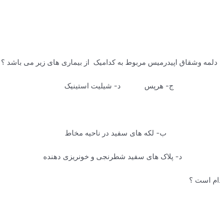
ر ج- هرپس د- شیلیت استینیک
 زبان ب- لکه های سفید در ناحیه مخاط
پلاک های سفید شطرنجی و خونریزی دهنده