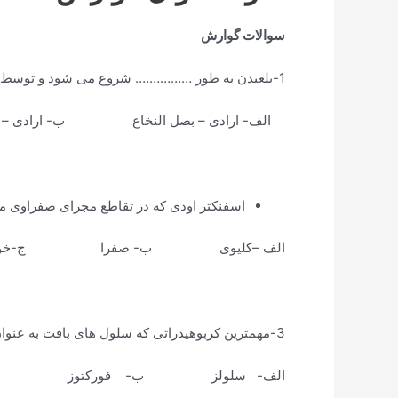
سوالات گوارش
1-بلعیدن به طور ……………. شروع می شود و توسط مرکز بلع در ……………… واقع در سیستم عصبی (CNS)تنظیم میشود .
الف- ارادی – بصل النخاع ب- اراد
اسفنکتر اودی که در تقاطع مجرای صفراوی مش
الف –کلیوی ب- صفرا ج-خو
3-مهمترین کربوهیدراتی که سلول های بافت به عنوان سوخت از آن استفاده می کنند چیست ؟
الف- سلولز ب- فورکتوز ج-