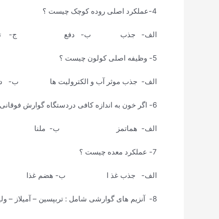
4-عملکرد اصلی روده کوچک چیست ؟
الف- جذب ب- دفع ج- تر
5- وظیفه اصلی کولون چیست ؟
الف- جذب موثر آب و الکترولیت ها ب-
6- اگر خون به اندازه کافی دردستگاه گوارش فوقانی بماند رنگ مدفوع سیاه قیری میشود که ………….. نام دارد ؟
الف- هماتمز ب- ملنا ج- Blooding د- است
7- عملکرد معده چیست ؟
الف- جذب غذ ا ب- هضم غذا ج- 
8- آنزیم های گوارشی شامل : تربپسین – آمیلاز – ولیپاز به ترتیب به هضم چه موادی کمک می کند ؟