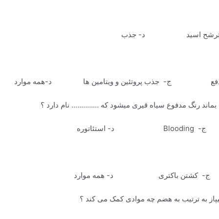
شح اسید د- جذب
 دفع ج- جذب پروتئین و ویتامین ها د-همه موارد
ئاتوره
کشتن باکتری د- همه موارد