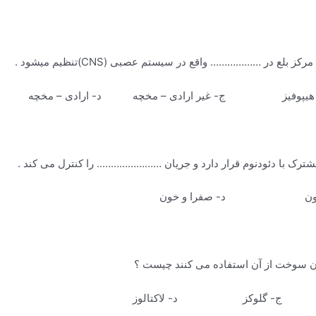
ی – هیپوفیز ج- غیر ارادی – مخچه د- ارادی – م
ترک با دئودنوم قرار دارد و جریان ………………….. را کنترل می کند .
ن د- صفرا و خون
 گلوکز د- لاکتالوز