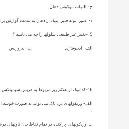
ج- التهاب موکوس دهان
د- عبور لوله فبیر اپتیک از دهان به سمت گوارش بر
15-تغییر غیر طبیعی سلولها را چه می نامند ؟
الف- آدینوفاژی ب- پیروزیس ج- 
16-کدامیک از علائم زیر مربوط به هرپس سیمپلکس می باشد ؟
الف- وزیکولهای درد ناک می تواند به صورت خوشه ای 
.
ب-وزیکولهای پراکنده در تمام نقاط بدن تاولهای در