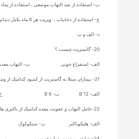
ب- استفاده از ضد التهاب موضعی ، استفاده از پماد 
ج- استفاده از دخانیات ، ویزیت هر 6 ماه یکبار دندانپزشکی
د- الف و ب
20- گاستریت چیست ؟
الف- استفراغ خونی ب- التهاب معده 
21- بیماران مبتلا به گاستریت از کمبود کدامیک از ویتامین های زیر رنج می برند ؟
الف- B 12 ب- B 6 ج- ویتامین C د- ویتامین K
22-عامل التهاب و عفونت معده کدامیک از باکتری های زیر می باشد ؟
الف- هلیکوباکتر ب- مننکوکوک
23- شایعترین تومور دوازدهه تومور ……………… می باشد .