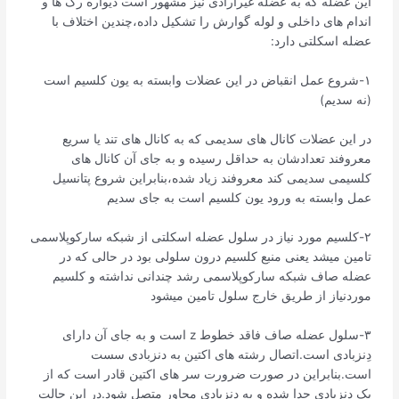
این عضله که به عضله غیرارادی نیز مشهور است دیواره رگ ها و
اندام های داخلی و لوله گوارش را تشکیل داده،چندین اختلاف با
عضله اسکلتی دارد:
۱-شروع عمل انقباض در این عضلات وابسته به یون کلسیم است
(نه سدیم)
در این عضلات کانال های سدیمی که به کانال های تند یا سریع
معروفند تعدادشان به حداقل رسیده و به جای آن کانال های
کلسیمی سدیمی کند معروفند زیاد شده،بنابراین شروع پتانسیل
عمل وابسته به ورود یون کلسیم است به جای سدیم
۲-کلسیم مورد نیاز در سلول عضله اسکلتی از شبکه سارکوپلاسمی
تامین میشد یعنی منبع کلسیم درون سلولی بود در حالی که در
عضله صاف شبکه سارکوپلاسمی رشد چندانی نداشته و کلسیم
موردنیاز از طریق خارج سلول تامین میشود
۳-سلول عضله صاف فاقد خطوط z است و به جای آن دارای
دِنزبادی است.اتصال رشته های اکتین به دنزبادی سست
است.بنابراین در صورت ضرورت سر های اکتین قادر است که از
یک دنزبادی جدا شده و به دنزبادی مجاور متصل شود.در این حالت