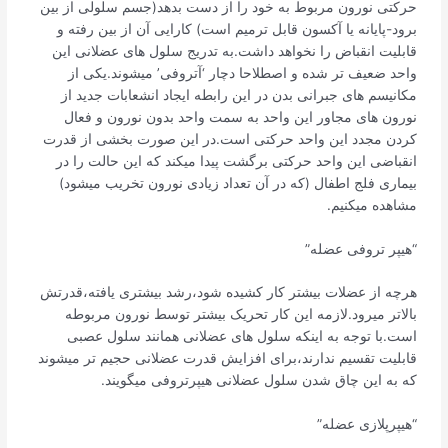
حرکتی نورون مربوط به خود را از دست بدهد(جسم سلولی از بین
برود-پایانه یا آکسون قابل ترمیم است) کارایی آن از بین رفته و
قابلیت انقباض را نخواهد داشت.به تدریج سلول های عضلانی این
واحد ضعیف تر شده و اصطلاحا دچار ‘آتروفی’ میشوند.یکی از
مکانیسم های جبرانی بدن در این رابطه ایجاد انشعابات جدید از
نورون های مجاور این واحد به سمت واحد بدون نورون و فعال
کردن مجدد این واحد حرکتی است.در این صورت بخشی از قدرت
انقباضی این واحد حرکتی برگشت پیدا میکند که این حالت را در
بیماری فلج اطفال (که در آن تعداد زیادی نورون تخریب میشود)
مشاهده میکنیم.
“هیپر تروفی عضله”
هرچه از عضلات بیشتر کار کشیده شود،رشد بیشتری یافته،قدرتش
بالاتر میرود.لازمه این کار تحریک بیشتر توسط نورون مربوطه
است.با توجه به اینکه سلول های عضلانی همانند سلول عصبی
قابلیت تقسیم ندارند،برای افزایش قدرت عضلانی حجیم تر میشوند
که به این چاق شدن سلول عضلانی هیپرتروفی میگویند.
“هیپرپلازی عضله”