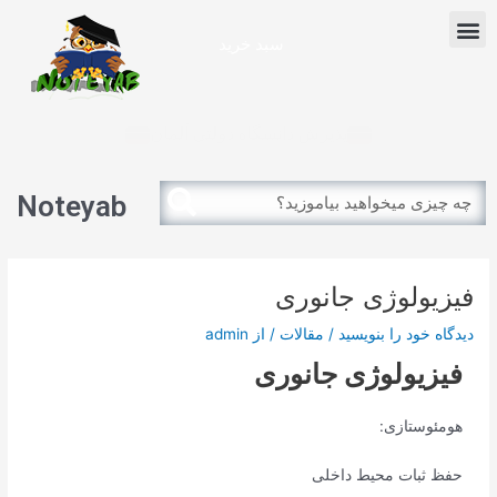
رش
پیمایش
Menu
ه
نوشته
سبد خرید
حتوا
آزمون بین الملل
پذیرش دانشگاه دولتی آلمان
Search
Search
Noteyab
فیزیولوژی جانوری
دیدگاه‌ خود را بنویسید
/
مقالات
/ از
admin
فیزیولوژی جانوری
هومئوستازی:
حفظ ثبات محیط داخلی