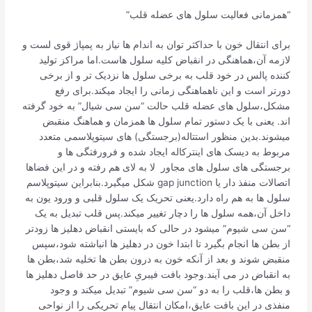
“همزمانی فعالیت سلول های عضله قلب”
برای انتقال خون با حداکثر توان به اندام ها نیاز به پمپاژ قوی لست و
لازمه آن،هماهنگی در انقباض کلیه سلول هاست.اما مراکز تولید
کننده پالس در خود قلب به برخی سلول ها نزدیک تر و از برخی
دورتر است و این ناهماهنگی زمانی را ایجاد میکند.برای رفع
مشکل،سلول های عضله قلب حالت “سن سی شیال” به خود گرفته
اند. یعنی با یک دستور تمام سلول ها همزمان و هماهنگ منقبض
میشوند.بدین منظور استتاله(برجستگی) های سیتوپلاسمی متعدد
مربوط به دیسک های اینترکاله ایجاد شده و فرورفتگی ها و
برجستگی های سلول های مجاور لا به لای هم رفته و در این فضاها
اتصالات منفذ دار یا gap junction شکل میگیرد.بنابراین سیتوپلاسم
سلول ها به هم راه دارد.یعنی تحریک یک سلول قلبی و ورود یون به
داخل آن،همه سلول ها را دچار تغییر میکند.پس قلب تبدیل به یک
“سن سی شیوم” میشود در حالی که بایستی انقباض دهلیز ها زودتر
از بطن ها انجام بگیرد تا ابتدا خون در دهلیز ها انباشته شود،سپس
منقبض شوند و بعد از آنکه خون به درون بطن ها تخلیه شد،بطن ها
به انقباض در می آیند.وجود بافت فیبریِ عایق در حد فاصل دهلیز ها
و بطن ها،قلب را به دو “سن سی شیوم” تبدیل میکند و وجود
منفذی در این بافت عایق،امکان انتقال پیام تحریکی را از نواحی