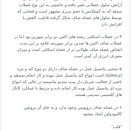
آرایش سلول عضلانی تغییر یافته و خاصیتی به این نوع عضلات
میدهد که به کمپلیانس یا حجم پذیری مشهور است و فضایی که
توسط سلول های عضله صاف شکل گرفته،قابلیت کاهش یا
افزایش دارد
۴-در عضلات اسکلتی رشته های اکتین دو برابر میوزین بود اما در
عضلات صاف اکتین ها چندین برابر میوزینند.علاوه بر این،مدت
انقباض عضله صاف طولانی تر از عضله اسکلتی است و میزان
مصرف انرژی آن کمتر است
۵-منحنی پتانسیل عمل در عضله صاف دارای دو موج کند و نیزه
ای(spike) است.امواج کند پتانسیل عمل نبوده و کار انجام نمیدهند و
ناشی از فعالیت ضربان دار پمپ سدیم پتاسیمند.در حالی که امواج
نیزه ای پتانسیل عمل بوده،کار انجام داده و مرتبط با عملکرد کانال
های کلسیمی سدیمی هستند.
۶-در عضله صاف تروپونین وجود ندارد و به جای آن پروتئین
کالمودولین ایجاد میشود
“قلب”