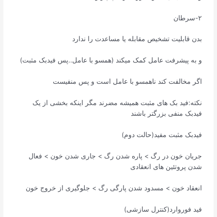
۲-سرطان
بدن قابلیت تشخیص مقابله یا مساعدت را ندارد
و به پیشرفت عامل کمک میکند (همسو با عامل..پس فیدبک مثبت)
اگر مخالفت کند ناهمسو با عامل است و پس منفیست
نکته:فید بک های مثبت همیشه مضرند مگر اینکه بخشی از یک
فیدبک منفی بزرگتر باشند
فیدبک مثبت مفید(حالت دوم)
جریان خون در رگ > پاره شدن رگ > جاری شدن خون > فعال
شدن پروتئین های انعقادی
انعقاد خون > مسدود شدن پارگی رگ > جلوگیری از خروج خون
فید فوروارد(کنترل سازشی)