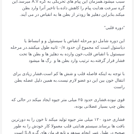
سبب میشود‌.همزمان این پیام های تحریکی به گره A.V میرسد.این
گره سرعت هدایت پیام را کاهش داده،با تاخیر آنرا وارد بطن
میکند.بنابراین دهلیز ها زودتر از بطن ها به انقباض در می آیند.
“دوره قلبی”
این دوره شامل دو مرحله انقباض یا سیستول و و انبساط یا
دیاستول است که مجموع آن حدود ۰/۸ ثانیه طول میکشد.در مرحله
سیستول با انقباض قلب،خون وارده به دهلیز ها و بطن ها تحت
فشار قرار گرفته،به ترتیب وارد بطن ها و رگ ها میشود
با توجه به اینکه فاصله قلب و شش ها کم است،فشار زیادی برای
انتقال خون بین این دو عضو لازم نیست.به همین دلیل عضله بطن
راست
قوی نبوده،فشاری حدود ۲۵ میلی متر جیوه ایجاد میکند در حالی که
بطن چپ بسیار عضلانی بوده،
فشاری حدود ۱۲۰ میلی متر جیوه تولید میکند تا خون را به دورترین
بافت ها برساند.سیستم هدایتی قلب معمولا کار خودش را به طور
صحیح در طول عمر انجام میدهد و تابع فرمان های گره S.A است