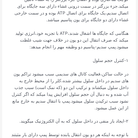
میکند.جزء بزرگتر در سمت درونی غشاء دارای سه جایگاه برای
اتصال سدیم،یک جایگاه برای اتصال ATP بوده و در سمت خارجی
غشاء دارای دو جایگاه برای یون پتاسیم میباشد.
هنگامی که جایگاه ها اشغال شدند،ATP با تجزیه خود،انرژی تولید
میکند که صرف انتقال این دو یون در خلاف جهت شیب غلظت
میشود.پمپ سدیم-پتاسیم دو وظیفه مهم را انجام میدهد:
۱-کنترل حجم سلول
در حالت ساکن،فعالیت کانال های سدیمی سبب میشود تراکم یون
های سدیم در داخل سلول بیشتر شده،کلر را از محیط خارج به
داخل سلول میکشاند و ترکیب این دو (که نمک است) سبب جذب
آب شده و به دنبال آن حجم سلول افزایش پیدا میکند که اگر کنترل
نشود سبب ترکیدن سلول میشود.پمپ با انتقال سدیم به خارج مانع
از این عمل میشود.
۲-ایجاد بار منفی در داخل سلول که به آن الکتروژنیک میگویند.
با توجه به اینکه هر دو یون انتقال یابنده توسط پمپ دارای بار مثبتند