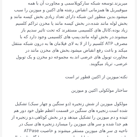
میریزند.توسعه شبکه سارکوپلاسمی و مجاورت آن با همه
میوفیبریل ها همزمانی انقباض رشته های اکتین و میوزین را سبب
میشود.بدین منظور این شبکه دارای تعداد زیادی بخش کیسه مانند و
بخش لوله مانند شده،در بخش کیسه مانند یا مخزن تراکم‌ کلسیم
زیاد بوده،کانال های کلسیمی مستقرند‌ که تحت تاثیر سدیم باز
میشوند.در بخش لوله مانند،پمپ های کلسیمی وجود دارد که با
مصرف ATP کلسیم را از لا به لای فیلامان ها به درون شبکه منتقل
میکند و باعث رفع انقباض میشود.بخش های مخزن مانند در
مجاورت توبول های عرضی اند.به مجموعه دو مخزن و یک توبول
عرضی، تریاد میگویند.
نکته:میوزین از اکتین قطور تر است
ساختار مولکولی اکتین و میوزین
مولکول میوزین از شش زنجیره (دو سنگین و چهار سبک) تشکیل
شده است.زنجیره های سنگین در قسمت اعظم طول خود دور هم
تنیده و دم میوزین را تشکیل میدهد و در بخش کوتاهی،دو زنجیره از
هم جدا شده و سر های میوزین را میسازد.زنجیره های سبک در
ناحیه ی سر های میوزین مستقر میشوند و خاصیت ATPase