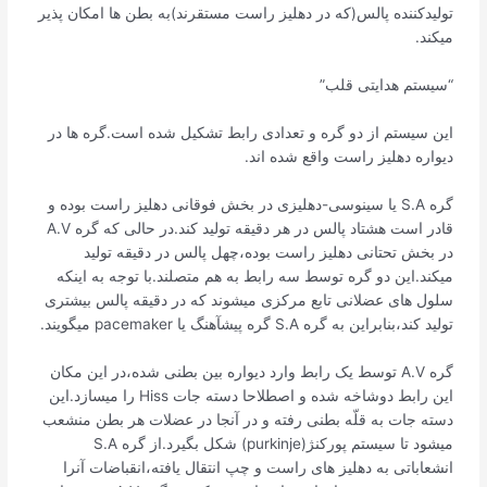
تولیدکننده پالس(که در دهلیز راست مستقرند)به بطن ها امکان پذیر
میکند.
“سیستم هدایتی قلب”
این سیستم از دو گره و تعدادی رابط تشکیل شده است.گره ها در
دیواره دهلیز راست واقع شده اند.
گره S.A یا سینوسی-دهلیزی در بخش فوقانی دهلیز راست بوده و
قادر است هشتاد پالس در هر دقیقه تولید کند.در حالی که گره A.V
در بخش تحتانی دهلیز راست بوده،چهل پالس در دقیقه تولید
میکند.این دو گره توسط سه رابط به هم متصلند‌.با توجه به اینکه
سلول های عضلانی تابع مرکزی میشوند که در دقیقه پالس بیشتری
تولید کند،بنابراین به گره S.A گره پیشآهنگ یا pacemaker میگویند.
گره A.V توسط یک رابط وارد دیواره بین بطنی شده،در این مکان
این رابط دوشاخه شده و اصطلاحا دسته جات Hiss را میسازد.این
دسته جات به قلّه بطنی رفته و در آنجا در عضلات هر بطن منشعب
میشود تا سیستم پورکنژ(purkinje) شکل بگیرد.از گره S.A
انشعاباتی به دهلیز های راست و چپ انتقال یافته،انقباضات آنرا