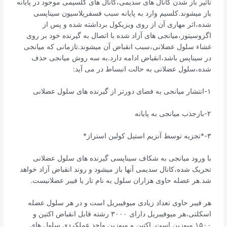
تاثیر باز شدن کانال های سدیمی،کانال های کلسیمی موجود در پایانه
باز میشوند.کلسیم وارد به پایانه سبب فسفریلاسیون سیناپسی
شده،اثر مهاری آن از روی ویزیکول برداشته شده و پس از
اگزوسیتوز،میانجی های آزاد شده با اتصال به گیرنده خود بر روی
غشاء سلول عضلانی،سبب انقباض آن میشوند.تازمانی که میانجی
در سیناپس باشد،انقباض ادامه دارد.به سه روش میانجی حذف
شده،سلول عضلانی به حالت انبساط در می آید:
۱-انتشار میانجی به فضای دورتر از گیرنده های سلول عضلانی
۲-بازجذب میانجی به پایانه
۳-*تجزیه توسط آنزیم استیل کولین استراز*
با ورود میانجی به شکاف سیناپسی گیرنده های سلول عضلانی
تحریک شده،کانال سدیمی آنها باز میشود و روند انقباض آزاد خواهد
شد.هر عضله حاوی هزاران سلول به نام تار یا فیبر عضلانیست.
هر فیبر حاوی تعداد زیادی میوفیبریل است و در هر سلول عضله
اسکلتی،هر میوفیبریل دارای ۳۰۰۰ رشته قابل انقباض اکتین و
۱۵۰۰ میوزین است. اکتین و میوزین واحد عملکردی سلول های