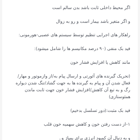
اگر محیط داخلی ثابت باشد بدن سالم است
و اگر متغیر باشد بیمار است و رو به زوال
راهکار های اجرایی تنظیم توسط سیستم های عصبی-هورمونی:
فید بک منفی (۹۰ درصد مکانیسم ها را شامل میشود):
مانند کاهش یا افزایش فشار خون
(تحریک گیرنده های آئورتی و ارسال پیام به/از وازموتور و مهار/
فعال شدن آن و پیام به گیرنده ها به جهت گشاد/تنگ شدن دیواره
رگ و به تبع آن کاهش/افزایش فشار خون جهت ثابت ماندن
همئوستازی)
فید بک مثبت:(دور تسلسل بدخیم)
۱-از دست رفتن خون و کاهش سهمیه خون قلب
و به دنبال آن کمبود انرژی برای پمپاژ و..