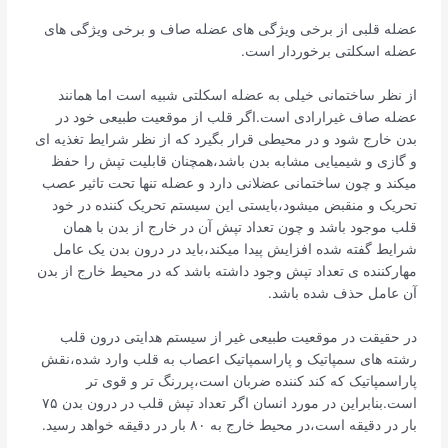
عضله قلبی از برخی ویژگی های عضله صاف و برخی ویژگی های
عضله اسکلتی برخوردار است.
از نظر ساختمانی خیلی به عضله اسکلتی شبیه است اما همانند
عضله صاف غیرارادی است.اگر قلب از موقعیت طبیعی خود در
بدن خارج شود و در محیطی قرار بگیرد که از نظر شرایط تغذیه ای
و گازی و شیمیایی مشابه بدن باشد،همچنان قابلیت تپش را حفظ
میکند و چون ساختمانی عضلانی دارد و عضله تنها تحت تاثیر عصب
تحریک و منقبض میشود،بایستی این سیستم تحریک کننده در خود
قلب موجود باشد و چون تعداد تپش آن در خارج از بدن با همان
شرایط گفته شده افزایش پیدا میکند،باید در درون بدن یک عامل
مهارکننده ی تعداد تپش وجود داشته باشد که در محیط خارج از بدن
آن عامل حذف شده باشد.
در حقیقت در موقعیت طبیعی غیر از سیستم هدایتی درون قلب
رشته های سمپاتیک و پاراسمپاتیک اعصاب به قلب وارد شده،نقش
پاراسمپاتیک که کند کننده ضربان است،پررنگ تر و قوی تر
است.بنابراین در مورد انسان اگر تعداد تپش قلب در درون بدن ۷۵
بار در دقیقه است،در محیط خارج به ۸۰ بار در دقیقه خواهد رسید.