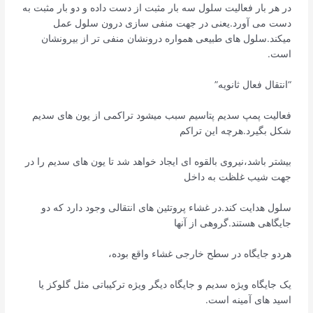
در هر بار فعالیت سلول سه بار مثبت از دست داده و دو بار مثبت به
دست می آورد.یعنی در جهت منفی سازی درون سلول عمل
میکند.سلول های طبیعی همواره درونشان منفی تر از بیرونشان
است.
“انتقال فعال ثانویه”
فعالیت پمپ سدیم پتاسیم سبب میشود تراکمی از یون های سدیم
شکل بگیرد.هرچه این تراکم
بیشتر باشد،نیروی بالقوه ای ایجاد خواهد شد تا یون های سدیم را در
جهت شیب غلظت به داخل
سلول هدایت کند.در غشاء پروتئین های انتقالی وجود دارد که دو
جایگاهی هستند.گروهی از آنها
هردو جایگاه در سطح خارجی غشاء واقع بوده،
یک جایگاه ویژه سدیم و جایگاه دیگر ویژه ترکیباتی مثل گلوکز یا
اسید های آمینه است.