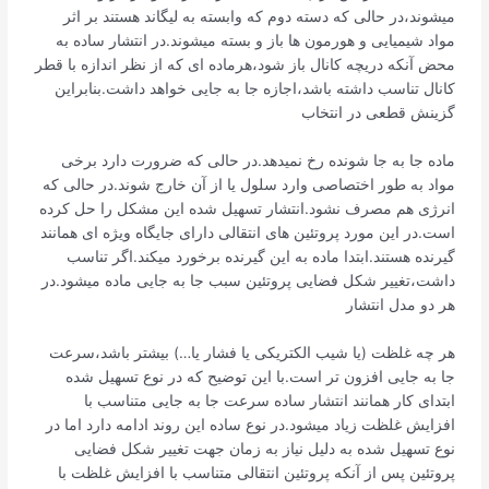
میشوند،در حالی که دسته دوم که وابسته به لیگاند هستند بر اثر
مواد شیمیایی و هورمون ها باز و بسته میشوند.در انتشار ساده به
محض آنکه دریچه کانال باز شود،هرماده ای که از نظر اندازه با قطر
کانال تناسب داشته باشد،اجازه جا به جایی خواهد داشت.بنابراین
گزینش قطعی در انتخاب
ماده جا به جا شونده رخ نمیدهد.در حالی که ضرورت دارد برخی
مواد به طور اختصاصی وارد سلول یا از آن خارج شوند.در حالی که
انرژی هم مصرف نشود.انتشار تسهیل شده این مشکل را حل کرده
است.در این مورد پروتئین های انتقالی دارای جایگاه ویژه ای همانند
گیرنده هستند.ابتدا ماده به این گیرنده برخورد میکند.اگر تناسب
داشت،تغییر شکل فضایی پروتئین سبب جا به جایی ماده میشود.در
هر دو مدل انتشار
هر چه غلظت (یا شیب الکتریکی یا فشار یا…) بیشتر باشد،سرعت
جا به جایی افزون تر است.با این توضیح که در نوع تسهیل شده
ابتدای کار همانند انتشار ساده سرعت جا به جایی متناسب با
افزایش غلظت زیاد میشود.در نوع ساده این روند ادامه دارد اما در
نوع تسهیل شده به دلیل نیاز به زمان جهت تغییر شکل فضایی
پروتئین پس از آنکه پروتئین انتقالی متناسب با افزایش غلظت با