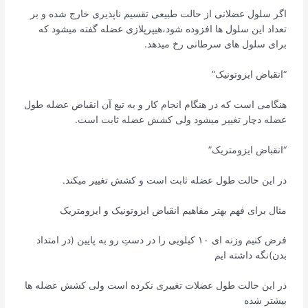
اگر سلول عضلانی از حالت طبیعی تقسیم ناپذیری خارج شده و بر
تعداد این سلول ها افزوده شود،هیپرپلازی عضله گفته میشود که
برای سلول های سرطانی رخ میدهد.
“انقباض ایزوتونیک”
هنگامی است که در هنگام انجام کار و به تبع آن انقباض عضله طول
عضله دچار تغییر میشود ولی کشش عضله ثابت است.
“انقباض ایزومتریک”
در این حالت طول عضله ثابت است و کشش تغییر میکند.
مثال برای فهم بهتر مفاهیم انقباض ایزوتونیک و ایزومتریک
فرض کنیم وزنه ای ۱۰ کیلویی را در دستِ رو به پایین (در امتداد
بدن)نگه داشته ایم
در این حالت طول عضلات تغییری نکرده است ولی کشش عضله ها
بیشتر شده