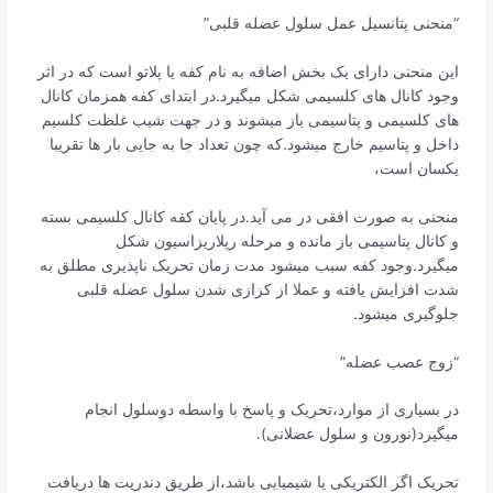
“منحنی پتانسیل عمل سلول عضله قلبی”
این منحنی دارای یک بخش اضافه به نام کفه یا پلاتو است که در اثر
وجود کانال های کلسیمی شکل میگیرد.در ابتدای کفه همزمان کانال
های کلسیمی و پتاسیمی باز میشوند و در جهت شیب غلظت کلسیم
داخل و پتاسیم خارج میشود.که چون تعداد جا به جایی بار ها تقریبا
یکسان است،
منحنی به صورت افقی در می آید.در پایان کفه کانال کلسیمی بسته
و کانال پتاسیمی باز مانده و مرحله رپلاریزاسیون شکل
میگیرد.وجود کفه سبب میشود مدت زمان تحریک ناپذیری مطلق به
شدت افزایش یافته و عملا از کزازی شدن سلول عضله قلبی
جلوگیری میشود.
“زوج عصب عضله”
در بسیاری از موارد،تحریک و پاسخ با واسطه دوسلول انجام
میگیرد(نورون و سلول عضلانی).
تحریک اگر الکتریکی یا شیمیایی باشد،از طریق دندریت ها دریافت