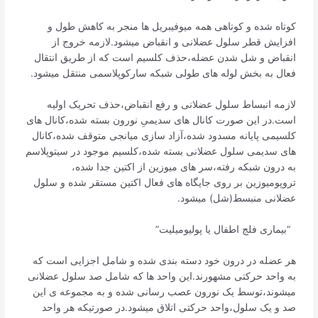
کوتاه شده و کوتاهی همه میوفیبریل ها منجر به کاهش طول و
افزایش قطر سلول عضلانی و انقباض میشود.لازمه خروج از
انقباض و شل شدن عضله،حذف کلسیم است که از طریق انتقال
فعال به بخش لوله های طولی شبکه سارکوپلاسمی منتقل میشود.
لازمه انبساط سلول عضلانی و رفع انقباض،حذف تحریک اولیه
است.در این صورت کانال های سدیمیِ نورون بسته شده،کانال های
کلسیمی پایانه مسدود شده،آزاد سازی میانجی متوقف شده،کانال
های سدیمی سلول عضلانی بسته شده،کلسیم موجود در سیتوپلاسم
به درون شبکه رفته،سر های میوزین از اکتین جدا شده،
تروپومیوزین بر روی جایگاه های فعال اکتین مستقر شده و سلول
عضلانی منبسط(شل) میشود.
“بیماری فلج اطفال یا پولیومیلیت”
هر عضله در درون خود دسته بندی شده و شامل اجزایی است که
به واحد حرکتی مشهورند.این واحد ها که شامل صد سلول عضلانی
میشوند،توسط یک نورون عصب رسانی شده و به مجموعه ی این
صد و یک سلول،واحد حرکتی اتلاق میشود.در صورتیکه هر واحد