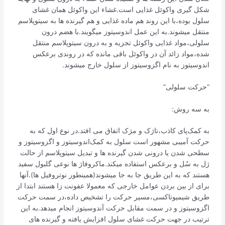
شکل گیری واکوئل غذایی است.غشاء این واکوئل همان غشای
سلول بوده،با این روند هم ماده غذایی و هم گیرنده ها به سیتوپلاسم
منتقل میشوند.به این عمل اندوسیتوز میگویند.با هضم درون
سلولی،مواد غذایی واکوئل تجزیه و به درون سیتوپلاسم منتقل
شده،مواد زائد آن در واکوئل باقی مانده که در روندی برعکس
اندوسیتوز به نام اگزوسیتوز از سلول خارج میشوند.
“حرکت سلولی”
به سه روش:
به کمک‌پای کاذب،تاژک و مژک اتفاق می افتد.در نوع اول که به
حرکت آمیبی مشهور است سلول به کمک‌اندوسیتوز و اگزوسیتوز و
سطحی شدن یا درونی شدن گیرنده ها و تبدیل سیتوپلاسم از حالت
ژل به سُل و برعکس استفاده میکند.ماکروفاژ ها نوعی گلبول سفید
هستند که به این طریق جا به جا میشوند(همینطور نوتروفیل ها).آنها
برای از بین بردن عوامل خارجی که معمولا عفونت زا هستند ابتدا از
طریق شیمیوتاکسی،مسیر حرکت را تشخیص داده،در سمت حرکت
اگزوسیتوز و در سمت مقابل حرکت آندوسیتوز انجام میدهد.به این
ترتیب در جهت حرکت غشای سلول افزایش یافته و گیرنده های