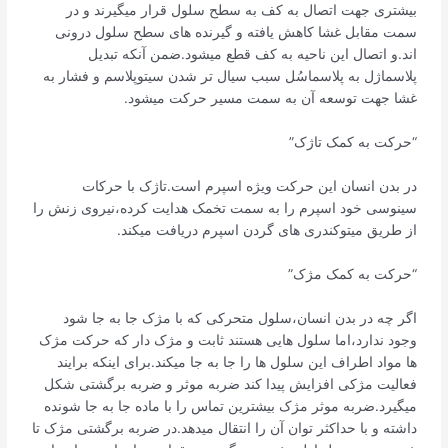
بیشتری جهت اتصال به کف به سطح سلول قرار میگیرند و در
سمت مقابل غشا کاهش یافته و گیرنده های سطح سلول درونی
اند.و اتصال این ناحیه به کف قطع میشود.ضمن آنکه تبدیل
پلاسماژل به پلاسماسُل سبب سیال تر شدن سیتوپلاسم و فشار به
غشا جهت توسعه آن به سمت مسیر حرکت میشود.
“حرکت به کمک ‌تاژک”
در بدن انسان این حرکت ویژه اسپرم است.تاژک با حرکات
سینوسی خود اسپرم را به سمت تخمک‌ هدایت کرده،نیروی زنش را
از طریق میتوکندری های گردن اسپرم دریافت میکند.
“حرکت به کمک مژک”
اگر چه در بدن انسان،سلول متحرکی که با مژک جا به جا شود
وجود ندارد،اما سلول هایی هستند ثابت و مژک دار که حرکت مژک
ها مواد اطراف این سلول ها را جا به جا میکند.برای اینکه برایند
فعالیت مژکی افزایش پیدا کند ضربه موثر و ضربه برگشتی شکل
میگیرد.ضربه موثر مژک بیشترین تماس را با ماده جا به جا شونده
داشته و با حداکثر توان آن را انتقال میدهد.در ضربه برگشتی مژک تا