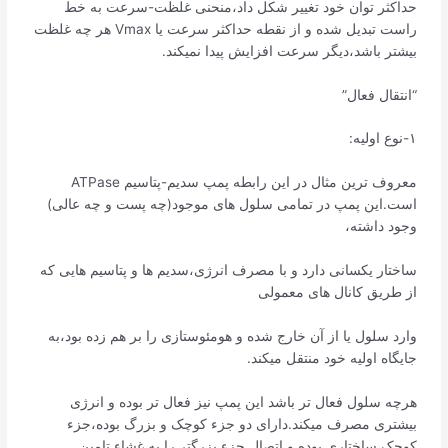
حداکثر توان خود تغییر شکل داد،منحنی غلظت-سرعت به خط
راست تبدیل شده و از نقطه حداکثر سرعت یا Vmax هر چه غلظت
بیشتر باشد،دیگر سرعت افزایش پیدا نمیکند.
“انتقال فعال”
۱-نوع اولیه:
معروف ترین مثال در این رابطه پمپ سدیم-پتاسیم ATPase
است.این پمپ در تمامی سلول های موجود(چه پست و چه عالی)
وجود داشته،
ساختار یکسانی دارد و با مصرف انرژی،سدیم ها و پتاسیم هایی که
از طریق کانال های معمولی
وارد سلول یا از آن خارج شده و هومئوستازی را بر هم زده بود،به
جایگاه اولیه خود منتقل میکند.
هرچه سلول فعال تر باشد این پمپ نیز فعال تر بوده و انرژی
بیشتری مصرف میکند.دارای دو جزء کوچک و بزرگ بوده،جزء
کوچک ساختاری بوده و اتصال جزء بزرگتر را به غشاء تامین