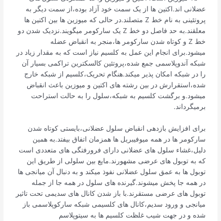
عضلانی اند.اکتین ها از یک سمت خود آزاد بوده،از سمت دیگر به
پروتئینی به نام خط Z متصلند.در حالی که میوزین ها بین اکتین ها
معلقند.به حد فاصل دو خط Z یک سارکومر میگویند.نزدیک شدن دو
خط Z و کوتاه شدن سارکومر ها،منجر به انقباض عضله
میشود.برای انجام ‌این عمل به کلسیم نیاز است که به مقدار زیاد در
شبکه آندوپلاسمی جمع شده،پروتئین کالسکترین تراکمی بسیار آن
را در شبکه امکان پذیر میکند.هنگام تحریک،کلسیم از شبکه خارج
شده،استقرارش در بین رشته های اکتین و میوزین باعث انقباض
میشود.و برگشت کلسیم به شبکه،سلول را به حالت استراحت
برمیگرداند.
برای افزایش بازدهی انقباض سلول عضلانی،بایستی کوتاه شدن
سارکومر ها در همه میوفیبریل ها همزمان اتفاق بیفتد.به همین
دلیل،غشاء سلول های عضلانی دارای فرورفتگی های متعددی است
که به توبول های عرضی مشهورند.مایع بین سلولی از طریق این
توبول ها به عمق سلول عضلانی نفوذ میکند و به دنبال آن میانجی ها
در همه جا پخش میشوند.گیرنده های سلول در همه جا از جمله
توبول های عرضی مستقرند.با باز شدن کانال های سدیمی تحت تاثیر
میانجی و ورود سدیم،کانال های کلسیمی شبکه سارکوپلاسمی باز
شده و در جهت شیب غلظت کلسیم ها به سیتوپلاسم