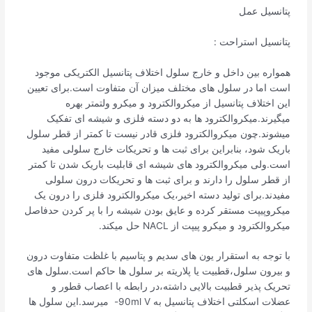
پتانسیل عمل
پتانسیل استراحت :
همواره بین داخل و خارج سلول اختلاف پتانسیل الکتریکی موجود
است اما در سلول های مختلف میزان آن متفاوت است.برای تعیین
این اختلاف پتانسیل از میکروالکترود و میکرو ولتمتر بهره
میگیرند.میکروالکترود ها به دو دسته فلزی و شیشه ای تفکیک
میشوند.چون میکروالکترود فلزی قادر نیست تا کمتر از قطر سلول
باریک شود، بنابراین برای ثبت ها و تحریکات خارج سلولی مفید
است.ولی میکروالکترود های شیشه ای قابلیت باریک شدن تا کمتر
از قطر سلول را دارند و برای ثبت ها و تحریکات درون سلولی
مفیدند.برای تولید دسته اخیر،یک میکروالکترود فلزی را درون یک
میکروپیپت مستقر کرده و عایق بودن شیشه را با پر کردن حدفاصل
میکروالکترود و میکرو پیپت از NACL حل میکند.
با توجه به استقرار یون های سدیم و پتاسیم با غلظت متفاوت درون
و بیرون سلول،قطبیت یا پلاریته بر سلول ها حاکم است.سلول های
تحریک پذیر قطبیت بالایی داشته،در رابطه با اعصاب قطور و
عضلات اسکلتی اختلاف پتانسیل به 90ml V- میرسد.این سلول ها