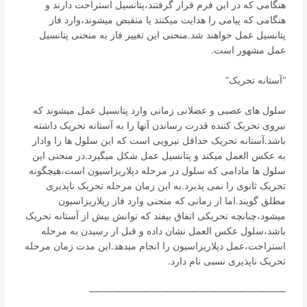
هنگامی که در این فرم قرار گرفتند،پتانسیل استراحت دارند و
هنگامی که پیامی را هدایت میکنند یا منقبض میشوند،وارد فاز
پتانسیل عمل خواهند شد.منحنی این تغییر فاز به منحنی پتانسیل
عمل مشهور است.
“آستانه تحریک”
سلول های عصبی و عضلانی زمانی وارد پتانسیل عمل میشوند که
نیروی تحریک کننده قدرت رساندن آنها را به آستانه تحریک داشته
باشد.آستانه تحریک حداقل نیرویی است که این سلول ها را وادار
به عکس العمل میکند و پتانسیل عمل شکل میگیرد.در منحنی این
سلول ها مادامی که سلول در مرحله دپلاریزاسیون است،هیچگونه
تحریک ثانوی را نمی پذیرد.به این زمان مرحله تحریک ناپذیری
مطلق گویند.اما از زمانی که منحنی وارد فاز رپلاریزاسیون
میشود،چنانچه تحریکی اتفاق بیفتد که توانش بیش از آستانه تحریک
باشد،سلول عکس العمل نشان داده و قبل از رسیدن به مرحله
استراحت،عمل دپلاریزاسیون را انجام میدهد.این مدت زمان مرحله
تحریک ناپذیری نسبی نام دارد.
————————————————————–