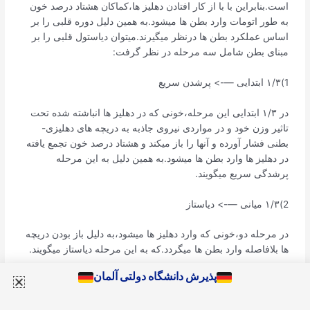
است.بنابراین با با از کار افتادن دهلیز ها،کماکان هشتاد درصد خون
به طور اتومات وارد بطن ها میشود.به همین دلیل دوره قلبی را بر
اساس عملکرد بطن ها درنظر میگیرند‌.میتوان دیاستول قلبی را بر
مبنای بطن شامل سه مرحله در نظر گرفت:
1)۱/۳ ابتدایی —-> پرشدن سریع
در ۱/۳ ابتدایی این مرحله،خونی که در دهلیز ها انباشته شده تحت
تاثیر وزن خود و در مواردی نیروی جاذبه به دریچه های دهلیزی-
بطنی فشار آورده و آنها را باز میکند و هشتاد درصد خون تجمع یافته
در دهلیز ها وارد بطن ها میشود.به همین دلیل به این مرحله
پرشدگی سریع میگویند.
2)۱/۳ میانی —-> دیاستاز
در مرحله دو،خونی که وارد دهلیز ها میشود،به دلیل باز بودن دریچه
ها بلافاصله وارد بطن ها میگردد.که به این مرحله دیاستاز میگویند.
پذیرش دانشگاه دولتی آلمان
3)۱/۳ پایانی —> سیستول دهلیز