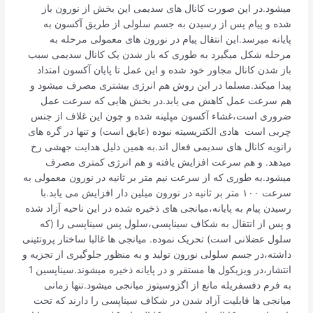
میشود.در این صورت کانال های سدیمی این بخش از نورون باز
شده و پیام پس از رسیدن به جسم سلولی از طریق آکسون به
پایانه میرسد.این انتقال پیام در نورون های معمولی مرحله به
مرحله شکل میگیرد به طوری که باز شدن یک کانال سدیمی سبب
باز شدن کانال مجاور خود شده و این عمل تا پایان آکسون امتداد
پیدا میکند.مسلما در این روش هم انرژی بیشتری مصرف میشود و
هم سرعت عمل کاهش می یابد.در بخش هایی که سرعت عمل
ضروری است،غشاء آکسون میِلینه شده و چون این غلاف از جنس
چربی است هادی الکتریسیته نبوده (عایق است) و تنها در گره های
رانویه کانال های سدیمی فعال اند.به همین دلیل هدایت جهشی رخ
میدهد. و هم سرعت افزایش یافته و هم انرژی کمتری مصرف
میشود.به طوری که از سرعت نیم متر بر ثانیه در نورون معمولی به
سرعت ۱۰۰ متر بر ثانیه در نورون میلین دار افزایش می یابد.با
رسیدن پیام به پایانه،میانجی های ذخیره شده در این ناحیه آزاد شده
و پس از انتقال به شکاف سیناپسی،سلول پس سیناپسی را (که
سلول عضلانی است) تحریک نموده. میانجی ها غالبا ساختار پروتئینی
داشته،در جسم سلولی نورون تولید و به منظور جلوگیری از تجزیه و
انتشار،در ویزیکول ها مستقر و در پایانه ذخیره میشوند.سیناپسین 1
به فرم دفسفریله مانع از اگزوسیتوز میانجی میشود.تنها زمانی
میانجی ها قابلیت آزاد شدن در شکاف سیناپسی را دارند که تحت