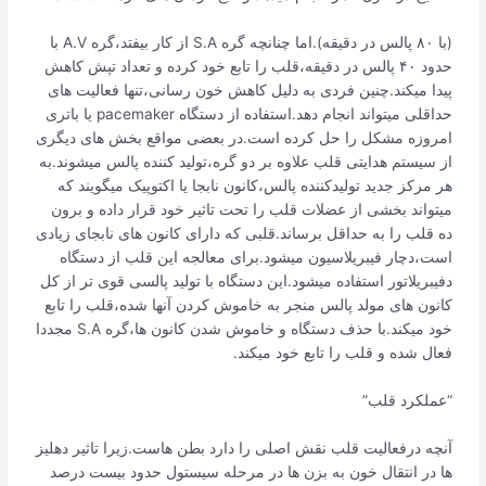
(با ۸۰ پالس در دقیقه).اما چنانچه گره S.A از کار بیفتد،گره A.V با
حدود ۴۰ پالس در دقیقه،قلب را تابع خود کرده و تعداد تپش کاهش
پیدا میکند.چنین فردی به دلیل کاهش خون رسانی،تنها فعالیت های
حداقلی میتواند انجام دهد.استفاده از دستگاه pacemaker یا باتری
امروزه مشکل را حل کرده است.در بعضی مواقع بخش های دیگری
از سیستم هدایتی قلب علاوه بر دو گره،تولید کننده پالس میشوند.به
هر مرکز جدید تولیدکننده پالس،کانون نابجا یا اکتوپیک میگویند که
میتواند بخشی از عضلات قلب را تحت تاثیر خود قرار داده و برون
ده قلب را به حداقل برساند.قلبی که دارای کانون های نابجای زیادی
است،دچار فیبریلاسیون میشود.برای معالجه این قلب از دستگاه
دفیبریلاتور استفاده میشود.این دستگاه با تولید پالسی قوی تر از کل
کانون های مولد پالس منجر به خاموش کردن آنها شده،قلب را تابع
خود میکند.با حذف دستگاه و خاموش شدن کانون ها،گره S.A مجددا
فعال شده و قلب را تابع خود میکند.
“عملکرد قلب”
آنچه درفعالیت قلب نقش اصلی را دارد بطن هاست.زیرا تاثیر دهلیز
ها در انتقال خون به بزن ها در مرحله سیستول حدود بیست درصد