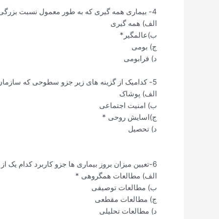
4- بیماری همه گیری که به طور معمول نسبت بزرگی از جمعیت را دچار میکند در کدام دسته قرار میگیرد؟
الف) همه گیری
ب)عالمگیر*
ج) بومی
د) فرابومی
5- کدامیک از گزینه های زیر جزو سطوحی که سازمان ملل برای زندگی تعریف کرده نیست؟
الف) پوشاک
ب) امنیت اجتماعی
ج)اسایش روحی *
د) تحصیل
6-تعیین میزان بروز بیماری ها جزو کاربرد کدام یک از انواع مطالعه ها است؟
الف) مطالعات همگروهی *
ب) مطالعات توصیفی
ج) مطالعات مقطعی
د) مطالعات تحلیلی