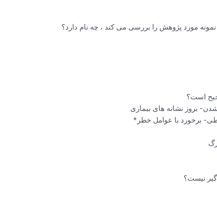
دن- بروز نشانه های بیماری
طی- برخورد با عوامل خطر*
رگ