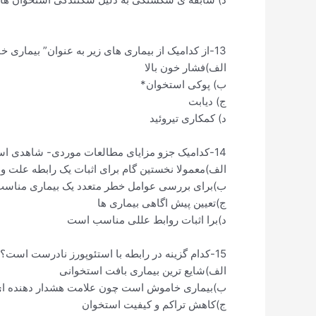
13-از کدامیک از بیماری های زیر به عنوان” بیماری خاموش ” یاد می شود؟
الف)فشار خون بالا
ب) پوکی استخوان*
ج) دیابت
د) کمکاری تیروئید
14-کدامیک جزو مزایای مطالعات موردی- شاهدی است؟
الف)معمولا نخستین گام برای اثبات یک رابطه علت و
ب)برای بررسی عوامل خطر متعدد یک بیماری مناس
ج)تعیین پیش اگاهی بیماری ها
د)برا اثبات روابط عللی مناسب است
15-کدام گزینه در رابطه با استئوپورز نادرست است؟
الف)شایع ترین بیماری بافت استخوانی
ب)بیماری خاموش است چون علامت هشدار دهنده ای 
ج)کاهش تراکم و کیفیت استخوان