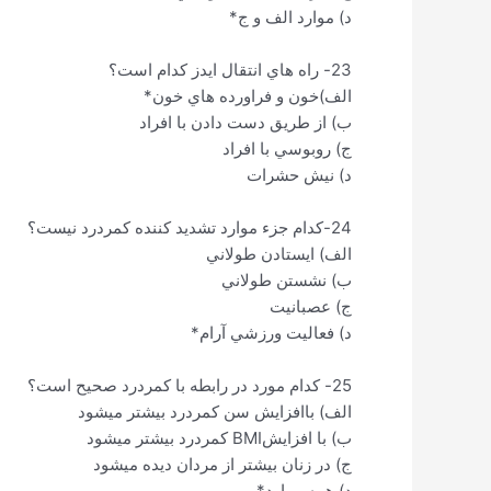
د) موارد الف و ج*
23- راه هاي انتقال ايدز كدام است؟
الف)خون و فراورده هاي خون*
ب) از طريق دست دادن با افراد
ج) روبوسي با افراد
د) نيش حشرات
24-كدام جزء موارد تشديد كننده كمردرد نيست؟
الف) ايستادن طولاني
ب) نشستن طولاني
ج) عصبانيت
د) فعاليت ورزشي آرام*
25- كدام مورد در رابطه با كمردرد صحيح است؟
الف) باافزايش سن كمردرد بيشتر ميشود
ب) با افزايشBMI كمردرد بيشتر ميشود
ج) در زنان بيشتر از مردان ديده ميشود
د) همه موارد*