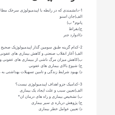
1-دانشمندی که در رابطه با اپیدمیولوژی سرخک مطالعه کرده بود چه کسی است؟
الف)جان اسنو
پانوم* ب)
ج)بقراط
د)ادوارد جنر
2-کدام گزینه طبق سومین گذار اپیدمیولوژیک صحیح است؟
الف) آغاز انقلاب صنعتی و کاهش بیماری های عفونی
ب)کاهش میزان مرگ ناشی از ببیماری های عفونی و 
ج) شیوع بالای بیماری های عفونی
د) بهبود شرایط زندگی و تامین تسهیلات بهداشتی به
3-کدامیک جزو اهداف اپیدمیولوژی نیست؟
الف)تعیین سبب و علت ایجاد یک بیماری
ب) تشخیص بیماری و راه های درمان ان*
ج) پژوهش درباره ی سیر بیماری
د) تعیین عوامل خطر بیماری