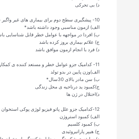
د) بی تحرکی
10- پیشگیری سطح دوم برای بیماری های غیر واگیر چه زمانی عملی است؟
الف) ازمون مناسبی وجود داشته باشد*
ب) افردا در مواجهه با عوامل خطر قابل شناسایی باش
ج) علائم بیماری بروز کرده باشد
د) فرد با انجام ازمون موافق باشد
11- کدامیک جزو عوامل خطر و مستعد کننده ی کمکاری تیروئید در نوزادان نیست؟
الف)وزن پایین در بدو تولد
ب) سن مادر بالای 30سال*
ج)کمبود ید درناحیه ی محل زندگی
د)اختلال در ژن ها
12-کدامیک جزو علل پاتو فیزیو لوژی پوکی استخوان نیست؟
الف) کمبود استروژن
ب) کمبود کلسیم
ج) هیپر پاراتیروئیدی
د) سابقه ی شکستگی به دلیل شکنندگی استخوان ها