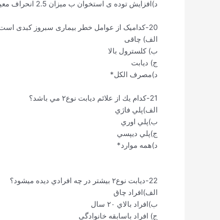
د)افزایش توده ی استخوان ب میزان 2.5 انحراف معیار یا بیشتر از متوسط حداکثر توده ی استخوانی جامعه*
20-کدامیک از عوامل خطر بیماری سبروز کبدی است؟
الف) چاقی
ب) کلسترول بالا
ج) دیابت
د)مصرف الکل*
21-كدام يك از علائم ديابت نوع٢ مي باشد؟
الف)پلي فاژي
ب)پلي اوري
ج)پلي ديپسي
د)همه موارد*
22-ديابت نوع٢ بيشتر در چه افرادي ديده ميشود؟
الف)افراد چاق
ب)افراد بالاي ٢٠ سال
ج) افراد باسابقه خانوادگي