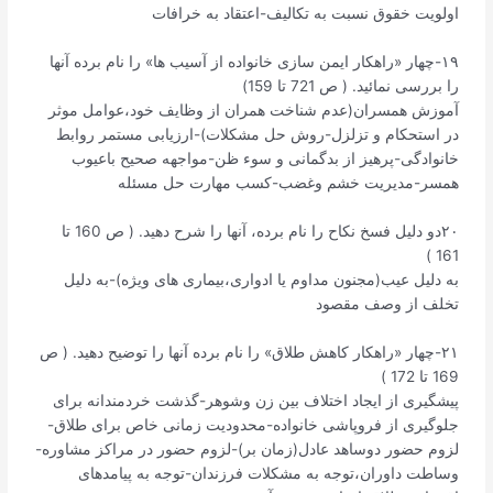
اولویت خقوق نسبت به تکالیف-اعتقاد به خرافات
۱۹-چهار «راهکار ایمن سازی خانواده از آسیب ها» را نام برده آنها
را بررسی نمائید. ( ص 721 تا 159)
آموزش همسران(عدم شناخت همران از وظایف خود،عوامل موثر
در استحکام و تزلزل-روش حل مشکلات)-ارزیابی مستمر روابط
خانوادگی-پرهیز از بدگمانی و سوء ظن-مواجهه صحیح باعیوب
همسر-مدیریت خشم وغضب-کسب مهارت حل مسئله
۲۰دو دلیل فسخ نکاح را نام برده، آنها را شرح دهید. ( ص 160 تا
161 )
به دلیل عیب(مجنون مداوم یا ادواری،بیماری های ویژه)-به دلیل
تخلف از وصف مقصود
۲۱-چهار «راهکار کاهش طلاق» را نام برده آنها را توضیح دهید. ( ص
169 تا 172 )
پیشگیری از ایجاد اختلاف بین زن وشوهر-گذشت خردمندانه برای
جلوگیری از فروپاشی خانواده-محدودیت زمانی خاص برای طلاق-
لزوم حضور دوساهد عادل(زمان بر)-لزوم حضور در مراکز مشاوره-
وساطت داوران،توجه به مشکلات فرزندان-توجه به پیامدهای