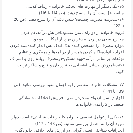
۱۵-یکی دیگر از مهارت های تحکیم خانواده «ارتباط کلامی
مناسب»[ است آن را توضیح دهید. (ص 114 تا 116)
۱۶-مدیریت مصرف چیست؟ شش نکته آن را شرح دهید. (ص 120
تا 122)
ثروت خانواده از دو راه تامین میشود:افزایش درآمد،کم کردن
مخارج-سعی در بردن بیشترین بهره از امکانات موجود
موارد مصرف را مشخص کنید-اندک اندک پس انداز کنید-بیمه کردن
افراد خانواده-آگاه کردن همسر از در آمدها و همفکری و تنظیم
توقعات براساس درآمد-تهیه مسکن-درمصرف زیاده روی و اسراف
نکنید-آموزش مسائل اقتصادی به فرزندان و قانع و شاکر تربیت
کنید.
۱۷-مشکلات خانواده معاصر را به اجمال مفید بررسی نمائید. (ص
139 تا 141 )
افزایش سن ازدواج ومجردزیستی-افرایش اختلافات خانوادگی-
ضعف در کارآمدی خانواده ها
۱۸-یکی از عوامل تضعیف خانواده «انحرافات شناختی» است چهار
مورد آن را به اجمال بررسی نمائید. (ص 143 تا 147)
انحرافات شناختی:نسبی گرایی در ارزش های اخلاقی خانوادگی-