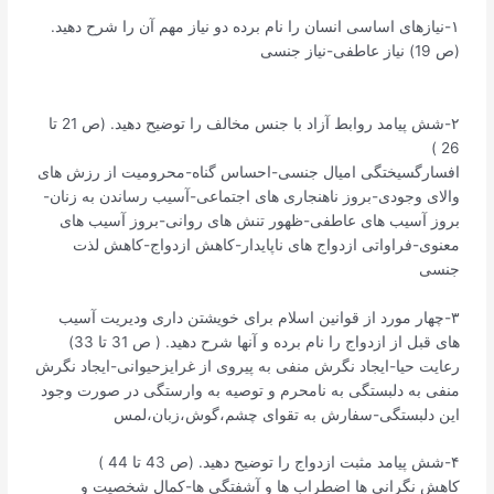
۱-نیازهای اساسی انسان را نام برده دو نیاز مهم آن را شرح دهید.
(ص 19) نیاز عاطفی-نیاز جنسی
۲-شش پیامد روابط آزاد با جنس مخالف را توضیح دهید. (ص 21 تا
26 )
افسارگسیختگی امیال جنسی-احساس گناه-محرومیت از رزش های
والای وجودی-بروز ناهنجاری های اجتماعی-آسیب رساندن به زنان-
بروز آسیب های عاطفی-ظهور تنش های روانی-بروز آسیب های
معنوی-فراواتی ازدواج های ناپایدار-کاهش ازدواج-کاهش لذت
جنسی
۳-چهار مورد از قوانین اسلام برای خویشتن داری ودیریت آسیب
های قبل از ازدواج را نام برده و آنها شرح دهید. ( ص 31 تا 33)
رعایت حیا-ایجاد نگرش منفی به پیروی از غرایزحیوانی-ایجاد نگرش
منفی به دلبستگی به نامحرم و توصیه به وارستگی در صورت وجود
این دلبستگی-سفارش به تقوای چشم،گوش،زبان،لمس
۴-شش پیامد مثبت ازدواج را توضیح دهید. (ص 43 تا 44 )
کاهش نگرانی ها اضطراب ها و آشفتگی ها-کمال شخصیت و