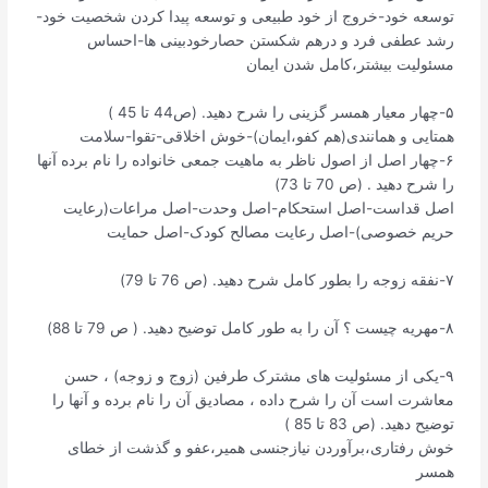
توسعه خود-خروج از خود طبیعی و توسعه پیدا کردن شخصیت خود-
رشد عطفی فرد و درهم شکستن حصارخودبینی ها-احساس
مسئولیت بیشتر،کامل شدن ایمان
۵-چهار معیار همسر گزینی را شرح دهید. (ص44 تا 45 )
همتایی و همانندی(هم کفو،ایمان)-خوش اخلاقی-تقوا-سلامت
۶-چهار اصل از اصول ناظر به ماهیت جمعی خانواده را نام برده آنها
را شرح دهید . (ص 70 تا 73)
اصل قداست-اصل استحکام-اصل وحدت-اصل مراعات(رعایت
حریم خصوصی)-اصل رعایت مصالح کودک-اصل حمایت
۷-نفقه زوجه را بطور کامل شرح دهید. (ص 76 تا 79)
۸-مهریه چیست ؟ آن را به طور کامل توضیح دهید. ( ص 79 تا 88)
۹-یکی از مسئولیت های مشترک طرفین (زوج و زوجه) ، حسن
معاشرت است آن را شرح داده ، مصادیق آن را نام برده و آنها را
توضیح دهید. (ص 83 تا 85 )
خوش رفتاری،برآوردن نیازجنسی همیر،عفو و گذشت از خطای
همسر