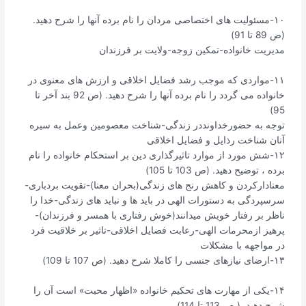
۱۰-مسئولیت های اختصاصی مردان را نام برده آنها را شرح دهید.
(ص 89 تا 91)
مدیریت خانواده-تمکین زوجه-ولایت بر فرزندان
۱۱-مواردی که موجب رشد فضایل اخلاقی و ارزش های معنوی در
خانواده می گردد را نام برده آنها را شرح دهید. (ص 92 بند آخر تا
95)
توجه به حضورخداونددر زندگی-شناخت معصومین وعمل به سیره
آنان شناخت رذایل و فضایل اخلاقی
۱۲-شش مورد از موارد تاثیرگذاری دین بر استحکام خانواده را نام
برده ، توضیح دهید. (ص 103 تا 105)
معنادارکردن و کاهش رنج های زندگی(بحران معنا)-تقویت بردباری-
سرسپردگی به دستورات الهی در باید ها و نباید های زندگی-خدا را
ناظر بر رفتار خویش میدانند(خوش رفتاری با همسر و فرزندان)-
پرهیز ازمحرمات الهی-رعابت فضایل اخلاقی-تاثیر بر خلاقیت فرد
در مواجهه با مشکلات
۱۳-ارضای نیازهای جنسی را کاملا شرح دهید. (ص 107 تا 109)
۱۴-یکی از مهارت های تحکیم خانواده «اظهار محبت» است آن را
شرح دهید. ( ص 113 تا 114)