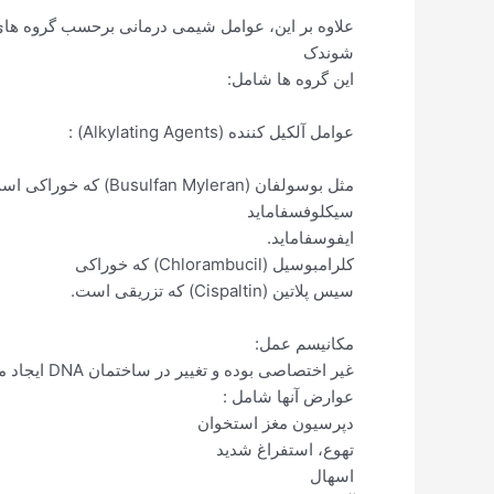
علاوه بر این، عوامل شیمی درمانی برحسب گروه های
شوندک
این گروه ها شامل:
عوامل آلکیل کننده (Alkylating Agents) :
مثل بوسولفان (Busulfan Myleran) که خوراکی است.
سیکلوفسفاماید
ایفوسفاماید.
کلرامبوسیل (Chlorambucil) که خوراکی
سیس پلاتین (Cispaltin) که تزریقی است.
مکانیسم عمل:
غیر اختصاصی بوده و تغییر در ساختمان DNA ایجاد می نمایند .
عوارض آنها شامل :
دپرسیون مغز استخوان
تهوع، استفراغ شدید
اسهال