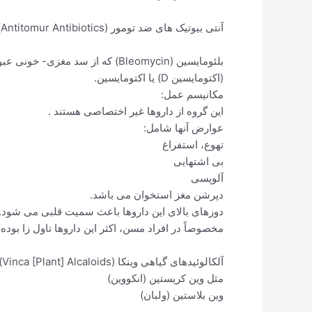
آنتی بیوتیک های ضد تومور (Antitomur Antibiotics)
بلئومایسین (Bleomycin) که از سد مغزی- خونی عبور می کند.
(اکتومایسین D) یا اکتومایسین.
مکانیسم عمل:
این گروه از داروها غیر اختصاصی هستند .
عوارض آنها شامل:
تهوع، استفراغ
بی اشتهایی
آلوپسی
دپرشن مغز استخوان می باشد.
دوزهای بالای این داروها باعث سمیت قلبی می شود. بن
مخصوصاً در افراد مسن، اکثر این داروها تاول زا بوده
آلکالوئیدهای گیاهی وینکا (Vinca [Plant] Alcaloids)
مثل وین کریستین (انکووین)
وین بلاستین (ولبان)