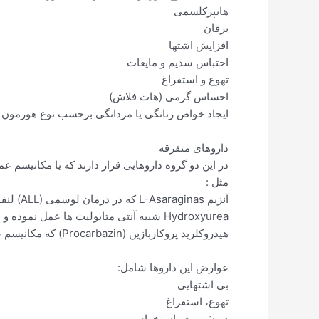
هایپرکلسمی
یرقان
افزایش اشتها
احتباس سدیم و مایعات
تهوع و استفراغ
احساس گرمی (هات فلاش)
ایجاد خواص زنانگی یا مردانگی برحسب نوع هورمون 
داروهای متفرقه
در این دو گروه داروهایی قرار دارند که یا مکانیسم ع
مثل :
آنزیم L-Asaraginas که در درمان لوسمی (ALL) لنفوبلاستیک استفاده می شود.
Hydroxyurea شبیه آنتی متابولیت ها عمل نموده و در درمان لوسمی به کار می رود.
هیدروکلرید پروکاربازین (Procarbazin) که مکانیسم عمل آنها شناخته شده است و مخصوص مرحله S می باشد و در درمان هوچکین و لنفوم استفاده می شود.
عوارض این داروها شامل:
بی اشتهایی
تهوع، استفراغ
دپرشن مغز استخوان