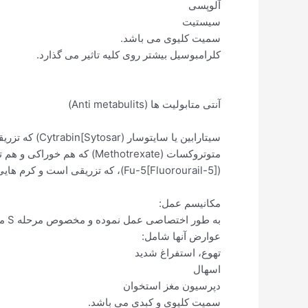
آلوپسی
سیستیت
سمیت کلیوی می باشد.
کلرامبوسیل بیشتر روی کلیه تاثیر می گذارد.
آنتی متابولیت ها (Anti metabulits)
سیتارابین یا سایتوسار (Cytrabin[Sytosar) که تزریقی است
متوتروکسات (Methotrexate) که هم خوراکی و هم تزریقی است
(Fu-5[Fluorourail-5])، که تزریقی است و کرم هایی دارد که می توان به صورت موضعی استفاده نمود.
مکانیسم عمل:
به طور اختصاصی عمل نموده و مخصوص مرحله S می باشد و از سنتز DNA جلوگیری می کنند.
عوارض آنها شامل:
تهوع، استفراغ شدید
اسهال
دپرسیون مغز استخوان
سمیت کلیوی و کبدی می باشد.