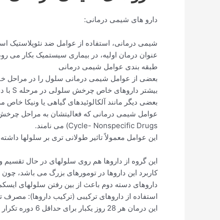
دارو های شیمی درمانی:
شیمی درمانی، استفاده از عوامل ضد نئوپلاستیک اس
عنوان درمان اولیه، در بیماری سیستمیک بکار می رود 
طبقه بندی عوامل شیمی درمانی
بعضی از عوامل شیمی درمانی سلول را در مراحل خاصی از چرخش سلولی (
بیشتر داروهای خاص چرخش سلولی در مرحله S با دخالت در سنتز DNA و RNA بر سلولها اثر می کنند.
بعضی دیگر مانند آلکالوئیدهای گیاهی یا ونیکا خاص مرحله M بوده و از تشکیل دوکهای میتوزی جلوگیری
Cycle- Nonspecific Drugs) می نامند.
این عوامل معمولاً تاثیر طولانی تری بر سلولها داش
این گروه از داروها هم روی سلولهای در حال تقسیم و
کاربرد این داروها در تومورهای بزرگ می باشد، چون 
داروهای دسته دوم باعث از بین رفتن سلولهای ایسک
استفاده از داروهای ترکیبی (ترکیب داروها): مصرف توام داروها
این درمان هر 28 روز یکبار برای حداقل 6 دوره تکرار می شود و در طول دوره درمانی بیمار باید قبل، حین و پس از درمان تست های آزمایشگاهی را انجام دهد.