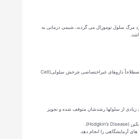
رد مرگ سلول تومورال می گردند، شیمی درمانی به
اشد.
عوامل شیمی درمانی که فعالیتشان به مراحل چرخش سلولی وابسته نیست ودر تمام مراحل چرخه سلولی تاثیر می گذارند را اصطلاحاً داروهای غیراختصاصی چرخش سلولی(Cell
اد زیادی از سلولها رشدشان متوقف شده و تجویز
Hodg).