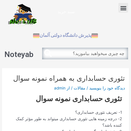
رش
پیمایش
Menu
ه
نوشته
سبد خرید
حتوا
آزمون بین الملل
پذیرش دانشگاه دولتی آلمان
Search
Search
Noteyab
تئوری حسابداری به همراه نمونه سوال
دیدگاه‌ خود را بنویسید
/
مقالات
/ از
admin
تئوری حسابداری نمونه سوال
1- تعریف تئوری حسابداری؟
2- درچه زمینه هایی تئوری حسابداری میتواند به طور مؤثر کمک
کننده باشد؟