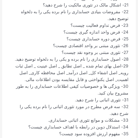
21- اشکال مالک در تئوری مالکیت را شرح دهید؟
22- مفروضات بنیادی حسابداری را نام برده یکی را به دلخواه
توضیح دهید.
23- فرض تداوم فعالیت چیست؟
24- فرض واحد اندازه گیری چیست؟
25- فرض دوره حسابداری چیست؟
26- تئوری مبتنی بر واحد اقتصادی چیست؟
27- تئوری مبتنی بر وجوه نقد چیست؟
28- اصول حسابداری را نام برده و یکی را به دلخواه توضیح دهید.
29-اصل بهای تمام شده _ اصل تطابق _ اصل عینیت _ اصل ثبات
رویه_ اصل اشفاء کل_ اصل درآمد_ اصل محافظه کاری_ اصل
اهمیت_ اصل یکنواختی و قابل مقایسه بودن اطلاعات مالی.
30- ویژگی ها و خصوصیات کیفی اطلاعات حسابداری را به طور
مشروح بیان کنید.
31- تئوری اثباتی را شرح دهید.
32- سه فرض مطرح در مورد تئوری اثباتی را نام برده یکی را
شرح دهید.
33- مشکلات و موانع تئوری اثباتی حسابداری.
34- استدلال دوین در رابطه با اهداف حسابداری چیست؟
35- مفهوم ارزش افزوده سود چیست؟