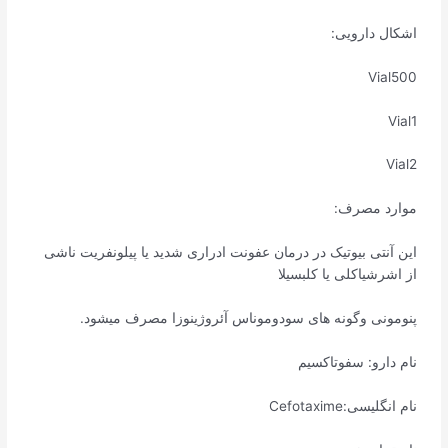
اشکال دارویی:
Vial500
Vial1
Vial2
موارد مصرف:
این آنتی بیوتیک در درمان عفونت ادراری شدید یا پیلونفریت ناشی
از اشرشیاکلی یا کلبسیلا
پنومونی وگونه های سودوموناس آئروژینوزا مصرف میشود.
نام دارو: سفوتاکسیم
نام انگلیسی:Cefotaxime