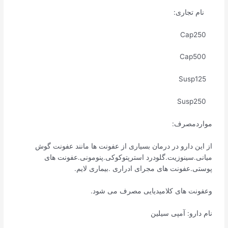
نام تجاری:
Cap250
Cap500
Susp125
Susp250
مواردمصرف:
از این دارو در درمان بسیاری از عفونت ها مانند عفونت گوش
میانی.سینوزیت.گلودرد استرپتوکوکی.پنومونی.عفونت های
پوستی.عفونت های مجرای ادراری .بیماری لایم.
وعفونت های کلامیدیایی مصرف می شود.
نام دارو: آمپی سیلین