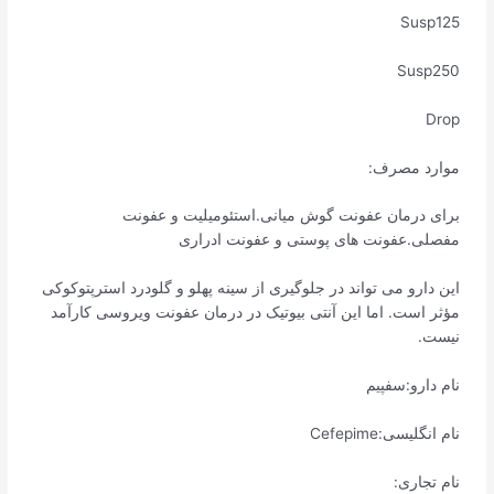
Susp125
Susp250
Drop
موارد مصرف:
برای درمان عفونت گوش میانی.استئومیلیت و عفونت
مفصلی.عفونت های پوستی و عفونت ادراری
این دارو می تواند در جلوگیری از سینه پهلو و گلودرد استرپتوکوکی
مؤثر است. اما این آنتی بیوتیک در درمان عفونت ویروسی کارآمد
نیست.
نام دارو:سفپیم
نام انگلیسی:Cefepime
نام تجاری: