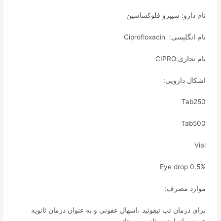
نام دارو: سیپرو فلوکساسین
نام انگلیسی: Ciprofloxacin
نام تجاری:CIPRO
اشکال دارویی:
Tab250
Tab500
Vial
Eye drop 0.5%
موارد مصرف:
برای درمان تب تیفوئید ،اسهال عفونی و به عنوان درمان ثانویه
عفونت ادراری، مثانه،پروستاتیت