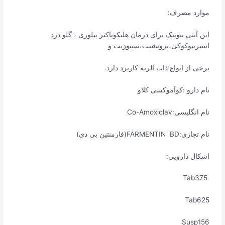
موارد مصرف:
این آنتی بیوتیک برای درمان هلیکوباکتر پیلوری ، گلو درد
استرپتوکوکی،برونشیت،سینوزیت و
برخی از انواع ذات الریه کاربرد دارد.
نام دارو :کوآموکسی کلاو
نام انگلیسی:Co-Amoxiclav
نام تجاری:FARMENTIN BD(فارمنتین بی دی)
اشکال دارویی:
Tab375
Tab625
Susp156