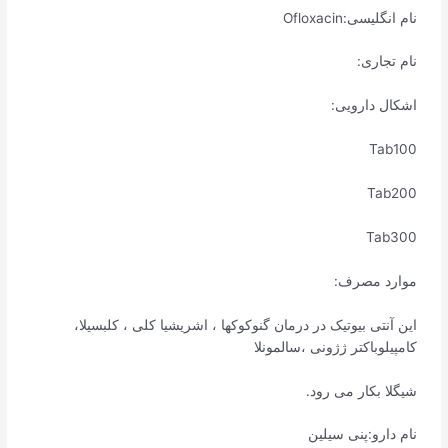
نام انگلیسی:Ofloxacin
نام تجاری:
اشکال دارویی:
Tab100
Tab200
Tab300
موارد مصرف:
این آنتی بیوتیک در درمان گنوکوکها ، اشریشیا کلی ، کلبسیلا،
کامپیلوباکتر ژژونی ،سالمونلا
شیگلا بکار می رود.
نام دارو:پنی سیلین