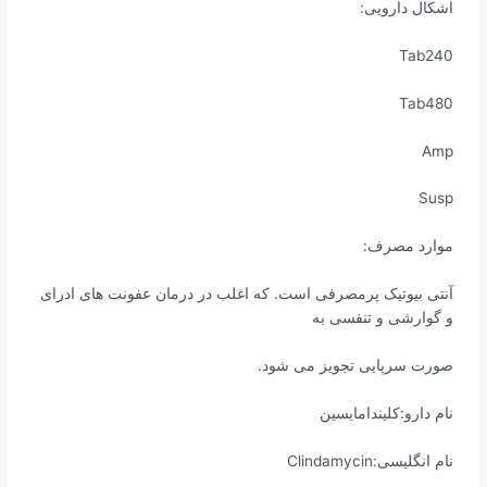
اشکال دارویی:
Tab240
Tab480
Amp
Susp
موارد مصرف:
آنتی بیوتیک پرمصرفی است. که اغلب در درمان عفونت های ادرای
و گوارشی و تنفسی به
صورت سرپایی تجویز می شود.
نام دارو:کلیندامایسین
نام انگلیسی:Clindamycin