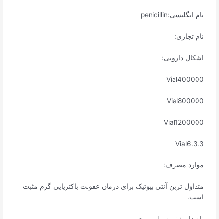
نام انگلیسی:penicillin
نام تجاری:
اشکال دارویی:
Vial400000
Vial800000
Vial1200000
Vial6.3.3
موارد مصرف:
متداول ترین آنتی بیوتیک برای درمان عفونت باکتریایی گرم مثبت
است.
نام دارو:پنی سیلین -وی