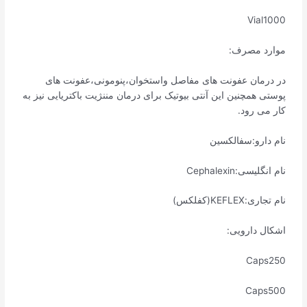
Vial1000
موارد مصرف:
در درمان عفونت های مفاصل واستخوان،پنومونی،عفونت های
پوستی همچنین این آنتی بیوتیک برای درمان مننژیت باکتریایی نیز به
کار می رود.
نام دارو:سفالکسین
نام انگلیسی:Cephalexin
نام تجاری:KEFLEX(کفلکس)
اشکال دارویی:
Caps250
Caps500