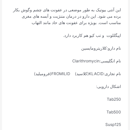
این آنتی بیوتیک به طور موضعی در عفونت های چشم وگوش بکار
برده می شود. این دارو در درمان مننژیت و آبسه های مغزی
مناسب است. بویژه برای عفونت های حاد مانند التهاب
اپیگللوت و تب کیو هم کاربرد دارد.
نام دارو:کلاریترومایسین
نام انگلیسی:Clarithromycin
نام تجاری:KLACID(کلاسید) FROMILID(فرومیلید)
اشکال دارویی:
Tab250
Tab500
Susp125