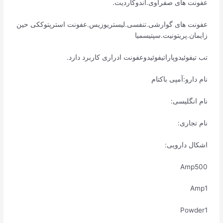
عفونت های صفراوی.اندوکاردیت.
عفونت های گوارشی.تنفسی.لیستریوزیس.عفونت استرپتوککی حین
زایمان.پریتونیت.سپتیسمیا
تب تیفوئیدوپاراتیفوئیدوعفونت ادراری کاربرد دارد.
نام دارو:آمپی باکتام
نام انگلیسی:
نام تجاری:
اشکال دارویی:
Amp500
Amp1
Powder1