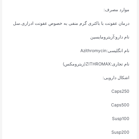
موارد مصرف:
درمان عفونت با باکتری گرم منفی به خصوص عفونت ادراری.سل
نام دارو:آزیترومایسین
نام انگلیسی:Azithromycin
نام تجاری:ZITHROMAX(زیترومکس)
اشکال دارویی:
Caps250
Caps500
Susp100
Susp200