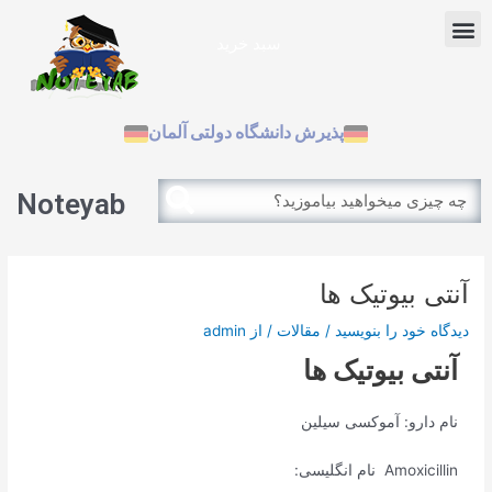
رش
پیمایش
Menu
ه
نوشته
سبد خرید
حتوا
آزمون بین الملل
پذیرش دانشگاه دولتی آلمان
Search
Search
Noteyab
آنتی بیوتیک ها
دیدگاه‌ خود را بنویسید
/
مقالات
/ از
admin
آنتی بیوتیک ها
نام دارو: آموکسی سیلین
Amoxicillin نام انگلیسی: