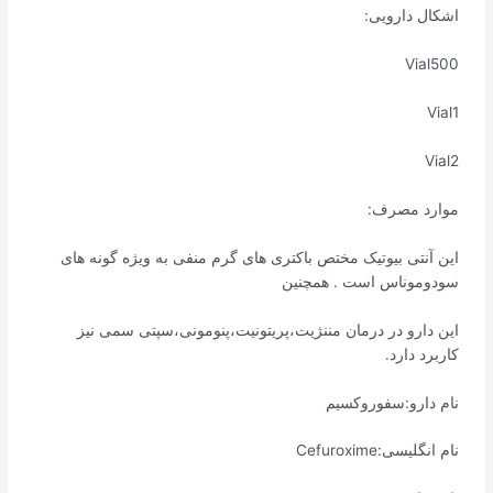
اشکال دارویی:
Vial500
Vial1
Vial2
موارد مصرف:
این آنتی بیوتیک مختص باکتری های گرم منفی به ویژه گونه های
سودوموناس است . همچنین
این دارو در درمان مننژیت،پریتونیت،پنومونی،سپتی سمی نیز
کاربرد دارد.
نام دارو:سفوروکسیم
نام انگلیسی:Cefuroxime