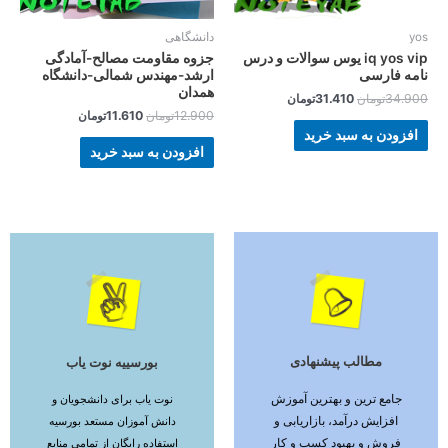
yos
دانشگاهی
iq yos vip یوس سوالات و درس
جزوه مقاومت مصالح-آمادگی
نامه فارسی
ارشد-مهندس شمالی-دانشگاه
همدان
34.900
تومان
31.410
تومان
12.900
تومان
11.610
تومان
افزودن به سبد خرید
افزودن به سبد خرید
مطالب پیشنهادی
بورسییه نوت یاب
ادامه مطلب
ادامه مطلب
جامع ترین و بهترین آموزش
نوت یاب برای دانشجویان و
افزایش درآمد، بازاریابی و
دانش آموزان مستعد بورسیه
فروش و بهبود کسب و کار
استفاده رایگان از تمامی منابع