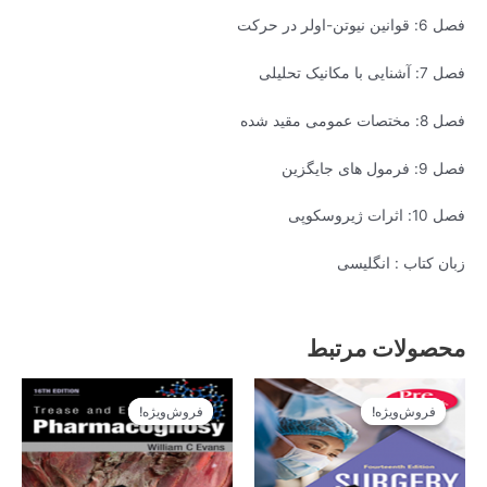
فصل 6: قوانین نیوتن-اولر در حرکت
فصل 7: آشنایی با مکانیک تحلیلی
فصل 8: مختصات عمومی مقید شده
فصل 9: فرمول های جایگزین
فصل 10: اثرات ژیروسکوپی
زبان کتاب : انگلیسی
محصولات مرتبط
قیمت
قیمت
قیمت
قیمت
اصلی
فعلی
اصلی
فعلی
فروش‌ویژه!
فروش‌ویژه!
فروش‌ویژه!
فروش‌ویژه!
14.900تومان
13.410تومان
14.900تومان
13.410تومان
بود.
است.
بود.
است.