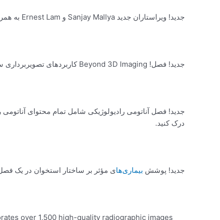
جدید! ویراستاران جدید Sanjay Mallya و Ernest Lam به همراه همکاران جدید دیدگاه جدیدی را در مورد رادیولوژی دهان ارائه می دهند.
جدید! فصل! Beyond 3D Imaging کاربردهای تصویربرداری سه بعدی مانند مدل های استریلیتیک را معرفی می کند.
جدید! فصل آناتومی رادیولوژیکی شامل تمام محتوای آناتومی 
درک کنید.
جدید! پوشش
بیماری‌ها
ی مؤثر بر ساختار استخوان در یک فصل ب
porates over 1,500 high-quality radiographic images