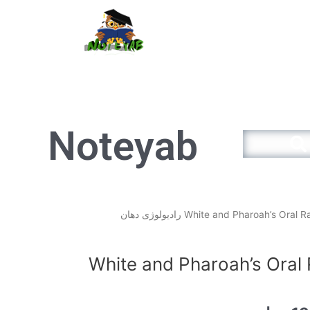
سبد خرید
Noteyab
Search
قیمت
فعلی
14.900تومان
13.410تومان
White and Pharoah’s Oral Rad
است.