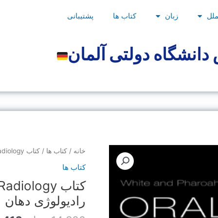
ملل
زبان
کتاب ها
پشتیبانی
دانشگاه دولتی آلمان
قیمت
کتاب
خانه
/
کتاب ها
/ کتاب White and Pharoah’s Oral Radiology رادیولوژی دهان
اصلی
White
کتاب ها
and
کتاب iology
بود.
Pharoah's
Oral
رادیولوژی دهان
Radiology