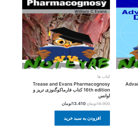
بود.
است.
کتاب ها
Advanced 
Trease and Evans Pharmacognosy
16th edition کتاب فارماکوگنوزی تریز و
اوانس
14.900
تومان
13.410
تومان
افزودن به سبد خرید