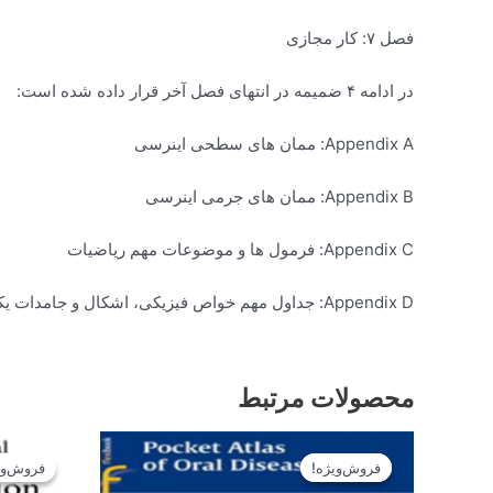
فصل ۷: کار مجازی
در ادامه ۴ ضمیمه در انتهای فصل آخر قرار داده شده است:
Appendix A: ممان های سطحی اینرسی
Appendix B: ممان های جرمی اینرسی
Appendix C: فرمول ها و موضوعات مهم ریاضیات
Appendix D: جداول مهم خواص فیزیکی، اشکال و جامدات یکنواخت
محصولات مرتبط
قیمت
قیمت
اصلی
فعلی
فروش‌ویژه!
فروش‌ویژه!
فروش‌وی
فروش‌وی
14.900تومان
13.410تومان