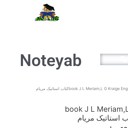
سبد خرید
Noteyab
Search
قیمت
فعلی
14.900تومان
13.410تومان
book J L Meriam,L G 
است.