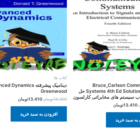
بود.
است.
بود.
است.
کتاب ها
Bruce_Carlson Comm
دینامیک پیشرفته Dynamics
Systems 4th Ed Solutions Manual حل
Greenwood
اب سیستم های مخابراتی کارلسون
14.900
تومان
13.410
تومان
13.410
تومان
افزودن به سبد خرید
به سبد خرید