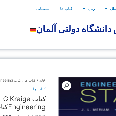
ملل
زبان
کتاب ها
پشتیبانی
دانشگاه دولتی آلمان
قیمت
کتاب
خانه
/
کتاب ها
/ کتاب book J L Meriam,L G Kraige Engineeringکتاب استاتیک مریام
اصلی
book
کتاب ها
J
کتاب Kraige
بود.
L
Meriam,L
Engineeringکتاب استاتیک مریام
G