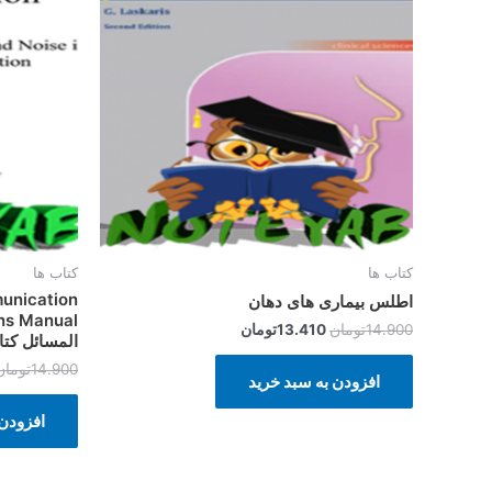
بود.
است.
کتاب ها
کتاب ها
unication
اطلس بیماری های دهان
14.900
تومان
13.410
تومان
المسائل کت
14.900
تومان
افزودن به سبد خرید
افزودن 