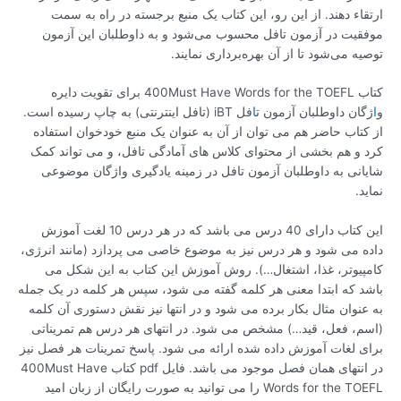
ارتقاء دهند. از این رو، این کتاب یک منبع برجسته در راه به سمت
موفقیت در آزمون تافل محسوب می‌شود و به داوطلبان این آزمون
توصیه می‌شود تا از آن بهره‌برداری نمایند.
کتاب 400Must Have Words for the TOEFL برای تقویت دایره
و
ا
ژگان داوطلبان آزمون ت
ا
فل iBT (تافل اینترنتی) به چاپ رسیده است.
از کتاب حاضر هم می توان از آن به عنوان یک منبع خودخوان استفاده
کرد و هم بخشی از محتوای کلاس های آمادگی تافل، و می تواند کمک
شایانی به داوطلبان آزمون تافل در زمینه یادگیری واژگان موضوعی
نماید.
این کتاب دارای 40 درس می باشد که در هر درس 10 لغت آموزش
داده می شود و هر درس نیز به موضوع خاصی می پردازد (مانند انرژی،
کامپیوتر، غذا، اشتغال…). روش آموزش این کتاب به این شکل می
باشد که ابتدا معنی هر کلمه گفته می شود، سپس هر کلمه در یک جمله
به عنوان مثال بکار برده می شود و در انتها نیز نقش دستوری آن کلمه
(اسم، فعل، قید…) مشخص می شود. در انتهای هر درس هم تمریناتی
برای لغات آموزش داده شده ارائه می شود. پاسخ تمرینات هر فصل نیز
در انتهای همان فصل موجود می باشد. فایل pdf کتاب 400Must Have
Words for the TOEFL را می توانید به صورت رایگان از زبان امید