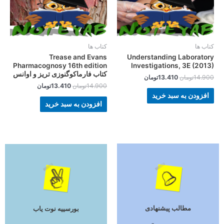
کتاب ها
کتاب ها
Trease and Evans
Understanding Laboratory
Pharmacognosy 16th edition
Investigations, 3E (2013)
کتاب فارماکوگنوزی تریز و اوانس
14.900
تومان
13.410
تومان
14.900
تومان
13.410
تومان
افزودن به سبد خرید
افزودن به سبد خرید
مطالب پیشنهادی
بورسییه نوت یاب
ادامه مطلب
ادامه مطلب