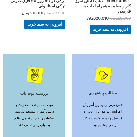
touch stone1-کتاب دانش آموز
ترکی در 90 روز 90 فایل صوتی
کار و معلم به همراه لغات به
ترکی استانبولی
فارسی
28.900
تومان
26.010
تومان
28.900
تومان
26.010
تومان
افزودن به سبد خرید
افزودن به سبد خرید
مطالب پیشنهادی
بورسییه نوت یاب
ادامه مطلب
ادامه مطلب
جامع ترین و بهترین آموزش
نوت یاب برای دانشجویان و
افزایش درآمد، بازاریابی و
دانش آموزان مستعد بورسیه
فروش و بهبود کسب و کار
استفاده رایگان از تمامی منابع
را در اینجا بیابید ...
نوت یاب را ارائه می دهد