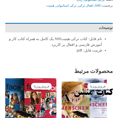
برچسب:
hitit
,
افعال ترکی
,
ترکی استانبولی
,
هیتیت
توضیحات
نام فایل: کتاب ترکی هیتیتhitit یک کامل به همراه کتاب کار و
آموزش فارسی و افعال پر کاربرد
فرمت فایل: pdf
محصولات مرتبط
قیمت
قیمت
قیمت
قیمت
اصلی
فعلی
اصلی
فعلی
فروش‌ویژه!
فروش‌ویژه!
فروش‌ویژه!
فروش‌ویژه!
100.000تومان
90.000تومان
28.900تومان
26.010تومان
بود.
است.
بود.
است.