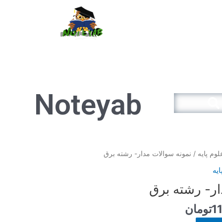
سبد خرید
Noteyab
Search
قیمت
وم پایه
/ نمونه سوالات مدار- رشته برق
فعلی
یه
12.900تومان
11.610تومان
ار- رشته برق
است.
1
تومان