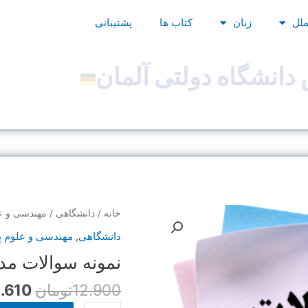
ملل
زبان
کتاب ها
پشتیبانی
دانشگاه دولتی آلمان
قیمت
نمونه
خانه
/
دانشگاهی
/
مهندسی و عل
اصلی
سوالات
دانشگاهی
,
مهندسی و علوم پا
مدار-
نمونه سوالات مد
بود.
رشته
برق
12.900
تومان
1.610
عدد