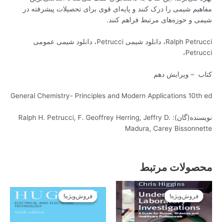
یم شیمی را درک کنند و پایه‌ای قوی برای تحصیلات پیشرفته در
ی و حوزه‌های مرتبط فراهم کنند.
Ralph Petrucci، دانلود شیمی Petrucci، دانلود شیمی عمومی
Petru
ب – ویرایش دهم
General Chemistry- Principles and Modern Applications 10th
نویسنده(گان): Ralph H. Petrucci, F. Geoffrey Herring, Jeffry D.
Madura, Carey Bissonne
صولات مرتبط
قیمت
قیمت
قیمت
قیمت
اصلی
فعلی
اصلی
فعلی
فروش‌ویژه!
فروش‌ویژه!
فروش‌ویژه!
فروش‌ویژه!
14.900تومان
13.410تومان
14.900تومان
13.410تومان
بود.
است.
بود.
است.