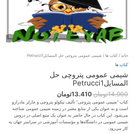
/
کتاب ها
/ شیمی عمومی پتروچی حل المسایلPetrucci1
 ها
می عمومی پتروچی حل
ایلPetrucci1
14.9
تومان
13.410
تومان
ب “شیمی عمومی پتروچی” تألیف نیکولو پتروچی و چارلز مادرازو
 و به عنوان یکی از منابع معتبر در زمینه شیمی عمومی شناخته
شود. این کتاب در حال حاضر به عنوان یک منبع اصلی در دروس
ی عمومی در دانشگاه‌ها و مؤسسات آموزشی در سراسر جهان به
می‌رود.