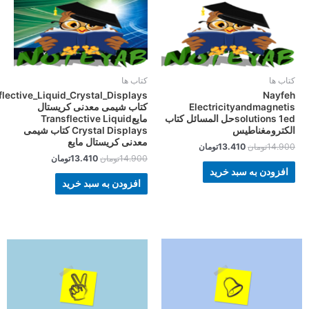
 ها
کتاب ها
Transflective_Liquid_Crystal_Displays
Nay
Electricityandmagne
کتاب شیمی معدنی کریستال
solutions 1edحل المسائل کتاب
مایعTransflective Liquid
ترومغناطیس
Crystal Displays کتاب شیمی
معدنی کریستال مایع
14.
تومان
13.410
تومان
14.900
تومان
13.410
تومان
زودن به سبد خرید
افزودن به سبد خرید