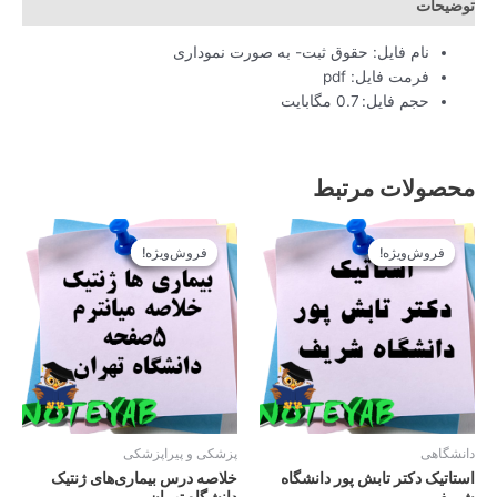
توضیحات
نام فایل: حقوق ثبت- به صورت نموداری
فرمت فایل: pdf
حجم فایل: 0.7 مگابایت
محصولات مرتبط
قیمت
قیمت
قیمت
قیمت
اصلی
فعلی
اصلی
فعلی
فروش‌ویژه!
فروش‌ویژه!
فروش‌ویژه!
فروش‌ویژه!
12.900تومان
11.610تومان
12.900تومان
11.610تومان
بود.
است.
بود.
است.
دانشگاهی
پزشکی و پیراپزشکی
استاتیک دکتر تابش پور دانشگاه
خلاصه درس بیماری‌های ژنتیک