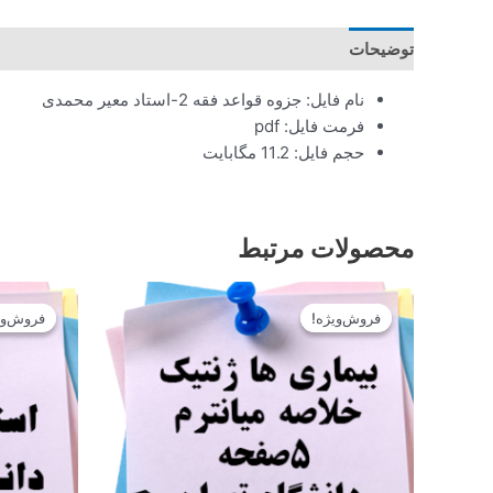
توضیحات
نام فایل: جزوه قواعد فقه 2-استاد معیر محمدی
فرمت فایل: pdf
حجم فایل: 11.2 مگابایت
محصولات مرتبط
قیمت
قیمت
اصلی
فعلی
فروش‌ویژه!
فروش‌ویژه!
فروش‌وی
فروش‌وی
12.900تومان
11.610تومان
بود.
است.