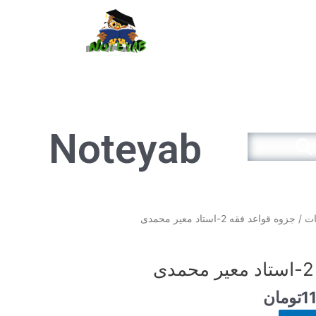
سبد خرید
Noteyab
Search
قیمت
ات
/ جزوه قواعد فقه 2-استاد معیر محمدی
فعلی
12.900تومان
11.610تومان
است.
1
تومان