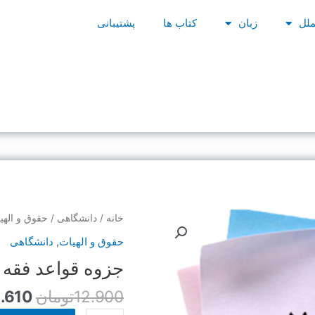
ملل
زبان
کتاب ها
پشتیبانی
دانشگاه دولتی آلمان
قیمت
جزوه
خانه
/
دانشگاهی
/
حقوق و الهی
اصلی
قواعد
حقوق و الهیات
,
دانشگاهی
فقه
جزوه قواعد فقه 2-استاد معیر محمدی
بود.
2-
استاد
12.900
تومان
1.610
معیر