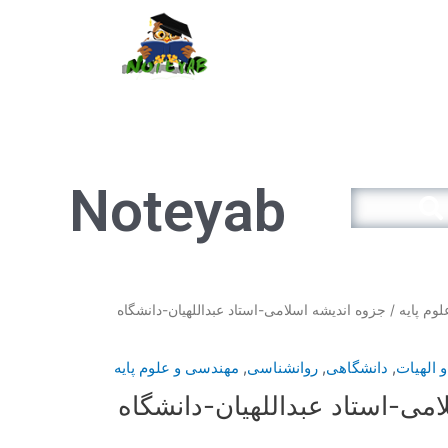
سبد خرید
Noteyab
Search
قیمت
وم پایه
/ جزوه اندیشه اسلامی-استاد عبداللهیان-دانشگاه
فعلی
12.900تومان
11.610تومان
 الهیات
,
دانشگاهی
,
روانشناسی
,
مهندسی و علوم پایه
است.
امی-استاد عبداللهیان-دانشگاه