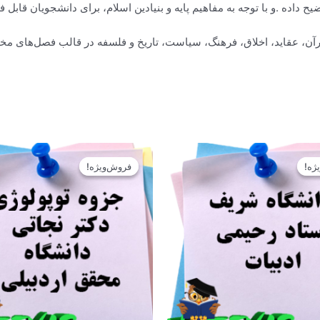
 داده .و با توجه به مفاهیم پایه و بنیادین اسلام، برای دانشجویان قابل 
 قرآن، عقاید، اخلاق، فرهنگ، سیاست، تاریخ و فلسفه در قالب فصل‌های 
قیمت
قیمت
قیمت
قیمت
اصلی
فعلی
اصلی
فعلی
ژه!
ژه!
فروش‌ویژه!
فروش‌ویژه!
12.900تومان
11.610تومان
12.900تومان
11.610ت
بود.
است.
بود.
است.