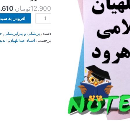
شاهرود
12.900
تومان
1.610
عدد
افزودن به سبد
دسته:
پزشکی و پیراپزشکی
,
حق
برچسب:
استاد عبداللهیان
,
اندی