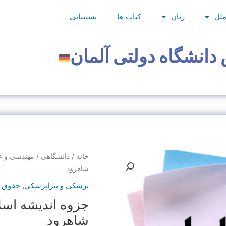
ملل
زبان
کتاب ها
پشتیبانی
دانشگاه دولتی آلمان
قیمت
جزوه
خانه
/
دانشگاهی
/
مهندسی و عل
اصلی
اندیشه
شاهرود
اسلامی-
پزشکی و پیراپزشکی
,
حقوق و
بود.
استاد
جزوه اندیشه اسل
عبداللهیان-
دانشگاه
شاهرود