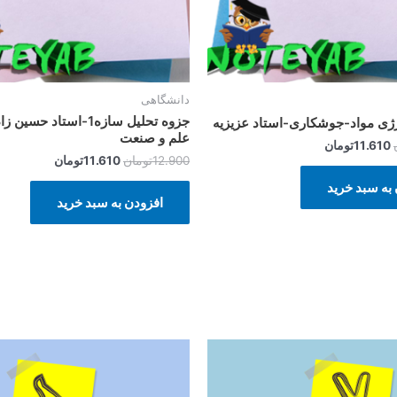
دانشگاهی
جزوه تحلیل سازه1-استاد ح
رژی مواد-جوشکاری-استاد عزیزیه
علم و صنعت
11.610
تومان
12.900
تومان
11.610
تومان
به سبد خرید
افزودن به سبد خرید