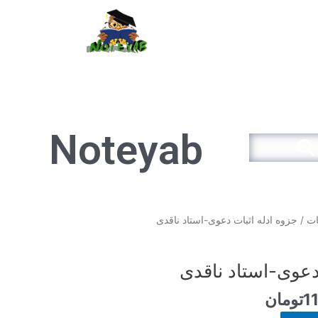
سبد خرید
Noteyab
Search
قیمت
ات
/ جزوه ادله اثبات دعوی-استاد ناقدی
فعلی
12.900تومان
11.610تومان
دعوی-استاد ناقدی
است.
1
تومان