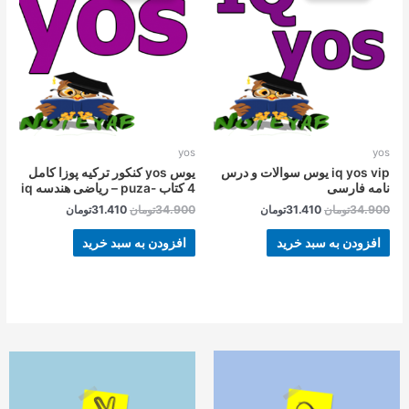
بود.
است.
بود.
است.
yos
yos
iq yos vip یوس سوالات و درس
یوس yos کنکور ترکیه پوزا کامل
نامه فارسی
4 کتاب -puza – ریاضی هندسه iq
34.900
تومان
31.410
تومان
34.900
تومان
31.410
تومان
افزودن به سبد خرید
افزودن به سبد خرید