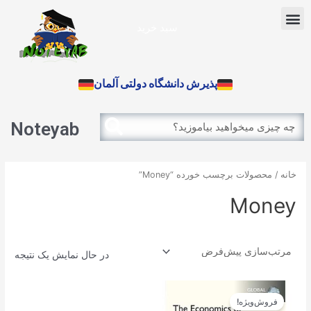
رش
Menu
ه
سبد خرید
حتوا
آزمون بین الملل
پذیرش دانشگاه دولتی آلمان
Search
Search
Noteyab
خانه
/ محصولات برچسب خورده “Money”
Money
در حال نمایش یک نتیجه
قیمت
قیمت
اصلی
فعلی
فروش‌ویژه!
14.900تومان
13.410تومان