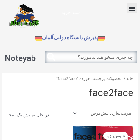
رش
Menu
ه
سبد خرید
حتوا
آزمون بین الملل
پذیرش دانشگاه دولتی آلمان
Search
Search
Noteyab
خانه
/ محصولات برچسب خورده “face2face”
face2face
در حال نمایش یک نتیجه
قیمت
قیمت
اصلی
فعلی
فروش‌ویژه!
28.900تومان
26.010تومان