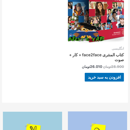
بود.
است.
انگلیسی
کتاب المنتری face2face + کار +
صوت
28.900
تومان
26.010
تومان
افزودن به سبد خرید