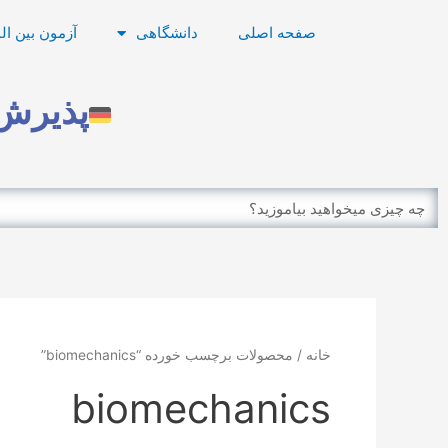
رش
صفحه اصلی
دانشگاهی
آزمون بین ال
ه
حتوا
پذیرش 
Search
خانه
/ محصولات برچسب خورده “biomechanics”
biomechanics