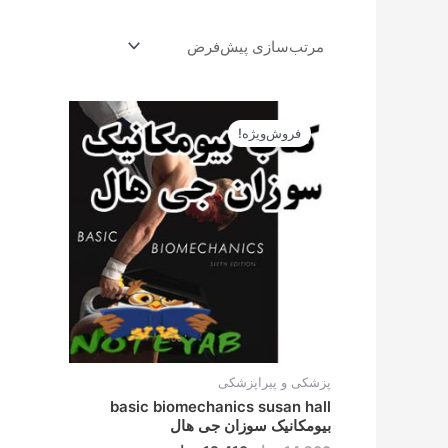
قیمت
قیمت
اصلی
فعلی
فروش‌ویژه!
14.900تومان
13.410تومان
بود.
است.
پزشکی و پیراپزشکی
basic biomechanics susan hall
بیومکانیک سوزان جی هال