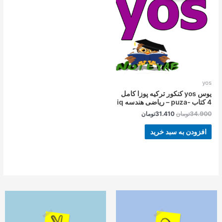
بود.
است.
yos
یوس yos کنکور ترکیه پوزا کامل
4 کتاب -puza – ریاضی هندسه iq
34.900
تومان
31.410
تومان
افزودن به سبد خرید