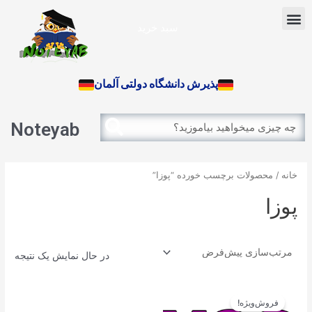
رش
Menu
ه
سبد خرید
حتوا
آزمون بین الملل
پذیرش دانشگاه دولتی آلمان
Search
Search
Noteyab
خانه
/ محصولات برچسب خورده “پوزا”
پوزا
در حال نمایش یک نتیجه
قیمت
قیمت
اصلی
فعلی
فروش‌ویژه!
34.900تومان
31.410تومان