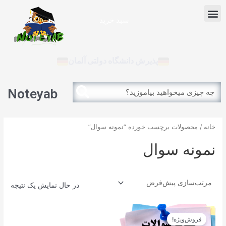
رش
Menu
ه
سبد خرید
حتوا
آزمون بین الملل
پذیرش دانشگاه دولتی آلمان
Search
Search
Noteyab
خانه
/ محصولات برچسب خورده “نمونه سوال”
نمونه سوال
در حال نمایش یک نتیجه
قیمت
قیمت
اصلی
فعلی
فروش‌ویژه!
12.900تومان
11.610تومان