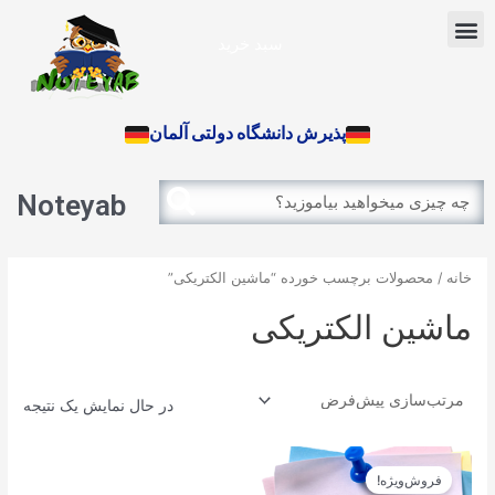
رش
Menu
ه
سبد خرید
حتوا
آزمون بین الملل
پذیرش دانشگاه دولتی آلمان
Search
Search
Noteyab
خانه
/ محصولات برچسب خورده “ماشین الکتریکی”
ماشین الکتریکی
در حال نمایش یک نتیجه
قیمت
قیمت
اصلی
فعلی
فروش‌ویژه!
12.900تومان
11.610تومان