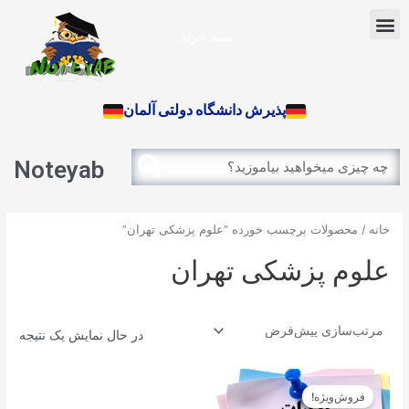
رش
Menu
ه
سبد خرید
حتوا
آزمون بین الملل
پذیرش دانشگاه دولتی آلمان
Search
Search
Noteyab
خانه
/ محصولات برچسب خورده “علوم پزشکی تهران”
علوم پزشکی تهران
در حال نمایش یک نتیجه
قیمت
قیمت
اصلی
فعلی
فروش‌ویژه!
12.900تومان
11.610تومان