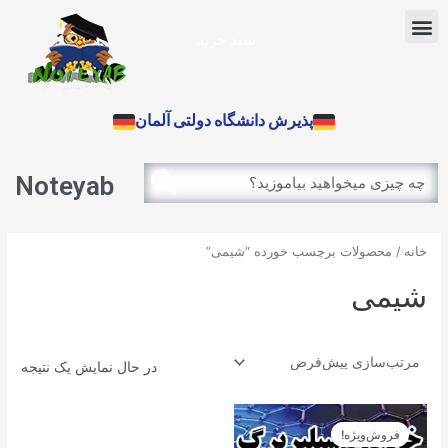
رش
Menu
ه
سبد خرید
حتوا
آزمون بین الملل
پذیرش دانشگاه دولتی آلمان
Search
Search
Noteyab
خانه
/ محصولات برچسب خورده “شیمی”
شیمی
در حال نمایش یک نتیجه
قیمت
قیمت
اصلی
فعلی
فروش‌ویژه!
14.900تومان
13.410تومان