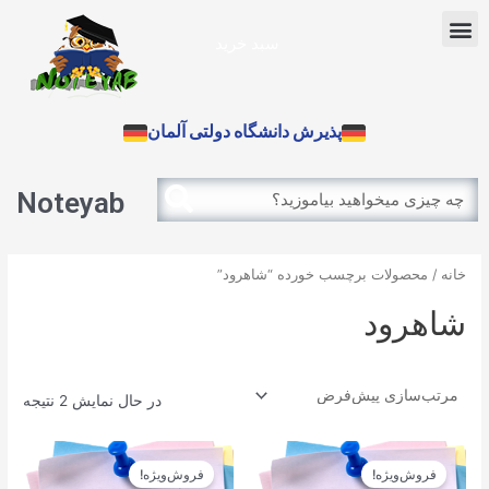
رش
Menu
ه
سبد خرید
حتوا
آزمون بین الملل
پذیرش دانشگاه دولتی آلمان
Search
Search
Noteyab
خانه
/ محصولات برچسب خورده “شاهرود”
شاهرود
در حال نمایش 2 نتیجه
قیمت
قیمت
قیمت
قیمت
اصلی
فعلی
اصلی
فعلی
فروش‌ویژه!
فروش‌ویژه!
12.900تومان
11.610تومان
12.900تومان
11.610تومان