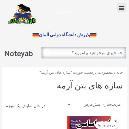
رش
Menu
ه
سبد خرید
حتوا
آزمون بین الملل
پذیرش دانشگاه دولتی آلمان
Search
Search
Noteyab
خانه
/ محصولات برچسب خورده “سازه های بتن آرمه”
سازه های بتن آرمه
در حال نمایش یک نتیجه
قیمت
قیمت
اصلی
فعلی
فروش‌ویژه!
14.900تومان
13.410تومان