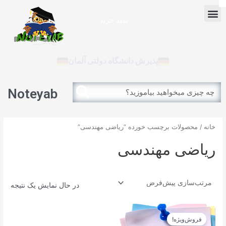
رش
Menu
ه
سبد خرید
حتوا
آزمون بین الملل
پذیرش دانشگاه دولتی آلمان
Search
Search
Noteyab
خانه
/ محصولات برچسب خورده “ریاضی مهندسی”
ریاضی مهندسی
در حال نمایش یک نتیجه
قیمت
قیمت
اصلی
فعلی
فروش‌ویژه!
12.900تومان
11.610تومان