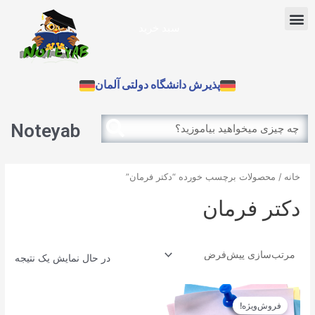
رش
Menu
ه
سبد خرید
حتوا
آزمون بین الملل
پذیرش دانشگاه دولتی آلمان
Search
Search
Noteyab
خانه
/ محصولات برچسب خورده “دکتر فرمان”
دکتر فرمان
در حال نمایش یک نتیجه
قیمت
قیمت
اصلی
فعلی
فروش‌ویژه!
12.900تومان
11.610تومان