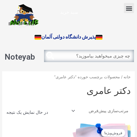
رش
Menu
ه
سبد خرید
حتوا
آزمون بین الملل
پذیرش دانشگاه دولتی آلمان
Search
Search
Noteyab
خانه
/ محصولات برچسب خورده “دکتر عامری”
دکتر عامری
در حال نمایش یک نتیجه
قیمت
قیمت
اصلی
فعلی
فروش‌ویژه!
12.900تومان
11.610تومان