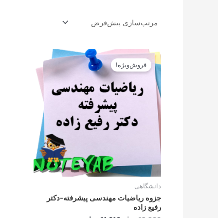
قیمت
قیمت
اصلی
فعلی
فروش‌ویژه!
12.900تومان
11.610تومان
بود.
است.
دانشگاهی
جزوه ریاضیات مهندسی پیشرفته-دکتر
رفیع زاده