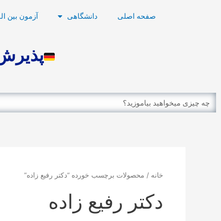
رش
صفحه اصلی
دانشگاهی
آزمون بین ال
ه
حتوا
پذیرش 
Search
خانه
/ محصولات برچسب خورده “دکتر رفیع زاده”
دکتر رفیع زاده