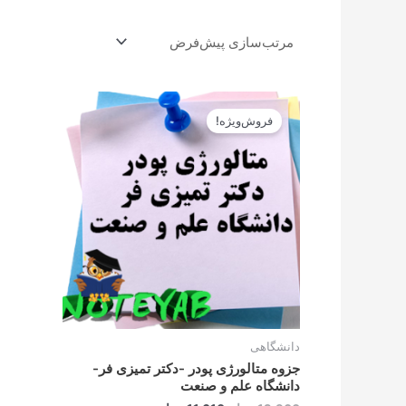
قیمت
قیمت
اصلی
فعلی
فروش‌ویژه!
12.900تومان
11.610تومان
بود.
است.
دانشگاهی
جزوه متالورژی پودر -دکتر تمیزی فر-
دانشگاه علم و صنعت