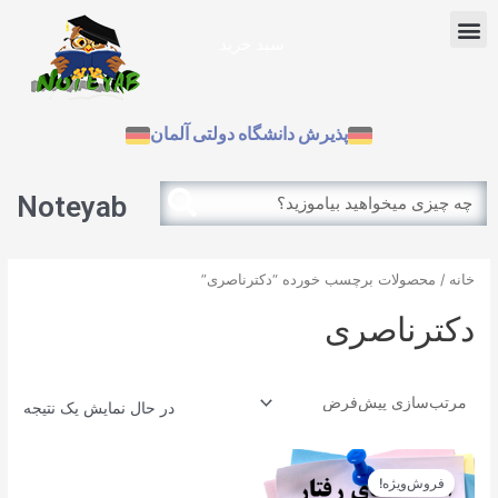
رش
Menu
ه
سبد خرید
حتوا
آزمون بین الملل
پذیرش دانشگاه دولتی آلمان
Search
Search
Noteyab
خانه
/ محصولات برچسب خورده “دکترناصری”
دکترناصری
در حال نمایش یک نتیجه
قیمت
قیمت
اصلی
فعلی
فروش‌ویژه!
12.900تومان
11.610تومان