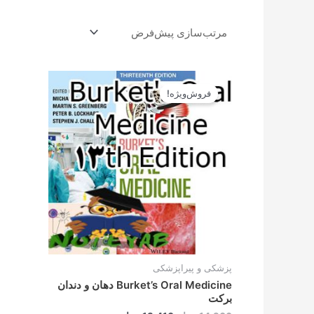
قیمت
قیمت
اصلی
فعلی
فروش‌ویژه!
14.900تومان
13.410تومان
بود.
است.
پزشکی و پیراپزشکی
Burket’s Oral Medicine دهان و دندان
برکت