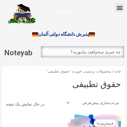
رش
Menu
ه
سبد خرید
حتوا
آزمون بین الملل
پذیرش دانشگاه دولتی آلمان
Search
Search
Noteyab
خانه
/ محصولات برچسب خورده “حقوق تطبیقی”
حقوق تطبیقی
در حال نمایش یک نتیجه
قیمت
قیمت
اصلی
فعلی
فروش‌ویژه!
12.900تومان
11.610تومان