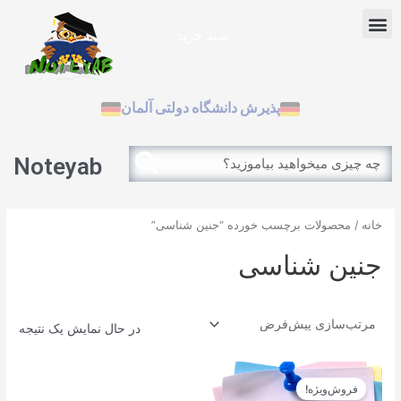
رش
Menu
ه
سبد خرید
حتوا
آزمون بین الملل
پذیرش دانشگاه دولتی آلمان
Search
Search
Noteyab
خانه
/ محصولات برچسب خورده “جنین شناسی”
جنین شناسی
در حال نمایش یک نتیجه
قیمت
قیمت
اصلی
فعلی
فروش‌ویژه!
12.900تومان
11.610تومان