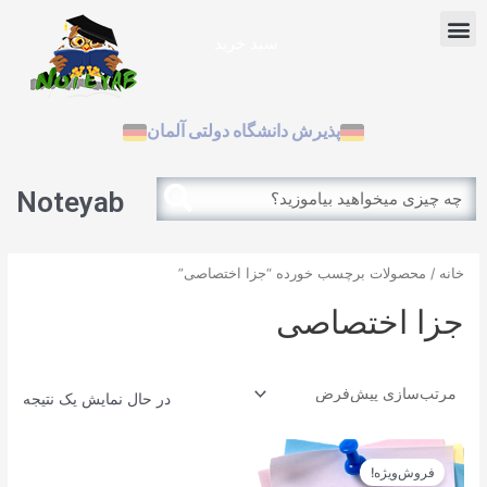
رش
Menu
ه
سبد خرید
حتوا
آزمون بین الملل
پذیرش دانشگاه دولتی آلمان
Search
Search
Noteyab
خانه
/ محصولات برچسب خورده “جزا اختصاصی”
جزا اختصاصی
در حال نمایش یک نتیجه
قیمت
قیمت
اصلی
فعلی
فروش‌ویژه!
12.900تومان
11.610تومان