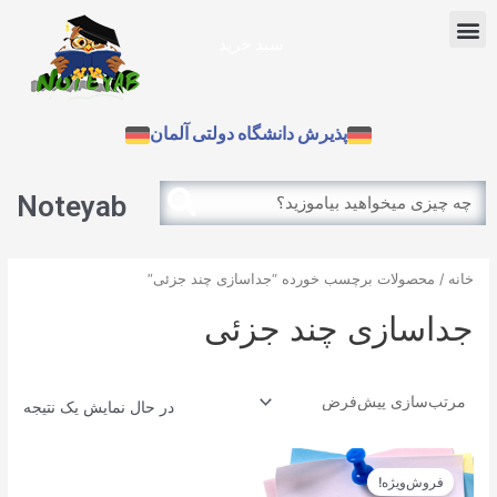
رش
Menu
ه
سبد خرید
حتوا
آزمون بین الملل
پذیرش دانشگاه دولتی آلمان
Search
Search
Noteyab
خانه
/ محصولات برچسب خورده “جداسازی چند جزئی”
جداسازی چند جزئی
در حال نمایش یک نتیجه
قیمت
قیمت
اصلی
فعلی
فروش‌ویژه!
12.900تومان
11.610تومان